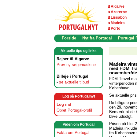
Algarve
Azorerne
Lissabon
Madeira
Porto
Forside
Nyt fra Portugal
Portugal
Aktuelle tips og links
Rejser til Algarve
Madeira vinte
Prøv ny søgemaskine
med FDM Trav
november/d
Billeje i Portugal
FDM Travel mark
-
se aktuelle tilbud
vinterperioden m
København.
Se aktuelle pri
Log på Portugalnyt
De billigste pri
Log ind
den 29. novemb
Opret Portugal-profil
Bemærk at de bil
blive udsolgt.
Prisen på blot 2
Viden om Portugal
Madeira inklude
Fakta om Portugal
fra København 