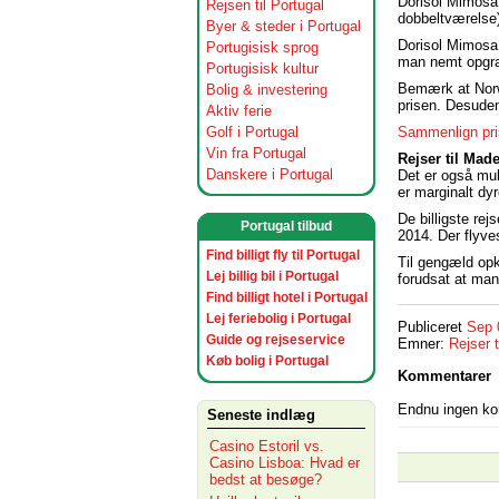
Dorisol Mimosa 
Rejsen til Portugal
dobbeltværelse)
Byer & steder i Portugal
Dorisol Mimosa 
Portugisisk sprog
man nemt opgrad
Portugisisk kultur
Bemærk at Norwe
Bolig & investering
prisen. Desuden
Aktiv ferie
Sammenlign pris
Golf i Portugal
Vin fra Portugal
Rejser til Mad
Danskere i Portugal
Det er også mul
er marginalt dy
De billigste re
Portugal tilbud
2014. Der flyv
Find billigt fly til Portugal
Til gengæld opkr
Lej billig bil i Portugal
forudsat at man
Find billigt hotel i Portugal
Lej feriebolig i Portugal
Publiceret
Sep 
Guide og rejseservice
Emner:
Rejser t
Køb bolig i Portugal
Kommentarer
Endnu ingen k
Seneste indlæg
Casino Estoril vs.
Casino Lisboa: Hvad er
bedst at besøge?