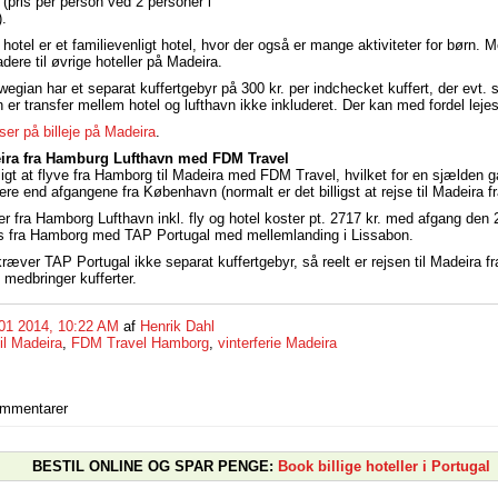
(pris per person ved 2 personer i
.
hotel er et familievenligt hotel, hvor der også er mange aktiviteter for børn. 
ere til øvrige hoteller på Madeira.
gian har et separat kuffertgebyr på 300 kr. per indchecket kuffert, der evt. s
 er transfer mellem hotel og lufthavn ikke inkluderet. Der kan med fordel lejes
er på billeje på Madeira
.
eira fra Hamburg Lufthavn med FDM Travel
igt at flyve fra Hamborg til Madeira med FDM Travel, hvilket for en sjælden 
rere end afgangene fra København (normalt er det billigst at rejse til Madeira 
jser fra Hamborg Lufthavn inkl. fly og hotel koster pt. 2717 kr. med afgang de
es fra Hamborg med TAP Portugal med mellemlanding i Lissabon.
æver TAP Portugal ikke separat kuffertgebyr, så reelt er rejsen til Madeira fr
 medbringer kufferter.
01 2014, 10:22 AM
af
Henrik Dahl
il Madeira
,
FDM Travel Hamborg
,
vinterferie Madeira
ommentarer
BESTIL ONLINE OG SPAR PENGE:
Book billige hoteller i Portugal