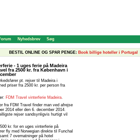
 Forum
Nyhedsbrev
Søg
BESTIL ONLINE OG SPAR PENGE:
Book billige hoteller i Portugal
rferie - 1 uges ferie på Madeira
el fra 2500 kr. fra København i
ecember
edsfører pt. rejser til Madeira i
ed priser fra 2500 kr. per person fra
ser:
FDM Travel vinterferie Madeira
.
ser fra FDM Travel finder man ved afrejse
er 2014 eller den 6. december 2014.
ligste rejser sandsynligvis hurtigt vil
500 kr. for en uges vinterferie på
rer fly med Norwegian direkte til Funchal
samt 7 overnatninger på hotel