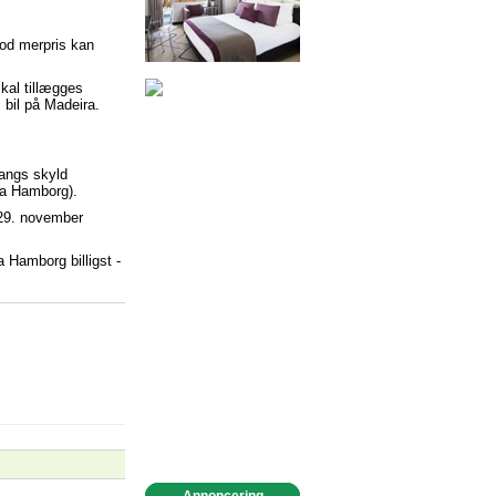
Mod merpris kan
kal tillægges
 bil på Madeira.
gangs skyld
fra Hamborg).
n 29. november
a Hamborg billigst -