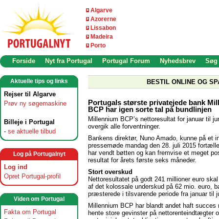
Algarve
Azorerne
Lissabon
Madeira
Porto
Forside
Nyt fra Portugal
Portugal Forum
Nyhedsbrev
Søg
Aktuelle tips og links
BESTIL ONLINE OG SP
Rejser til Algarve
Portugals største privatejede bank Mi
Prøv ny søgemaskine
BCP har igen sorte tal på bundlinjen
Millennium BCP’s nettoresultat for januar til ju
Billeje i Portugal
overgik alle forventninger.
-
se aktuelle tilbud
Bankens direktør, Nuno Amado, kunne på et i
pressemøde mandag den 28. juli 2015 fortælle
har vendt bøtten og kan fremvise et meget pos
Log på Portugalnyt
resultat for årets første seks måneder.
Log ind
Stort overskud
Opret Portugal-profil
Nettoresultatet på godt 241 millioner euro skal
af det kolossale underskud på 62 mio. euro, 
præsterede i tilsvarende periode fra januar til 
Viden om Portugal
Millennium BCP har blandt andet haft succes
Fakta om Portugal
hente store gevinster på nettorenteindtægter 