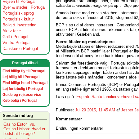
portugisiske statsobligationer, samt en kraftig 
Rejsen til Portugal
såkaldte
finansielle marginer
på op til 26,6 pr
Byer & steder i Portugal
Amado kunne med en vis stolthed i stemmen ogs
Portugisisk sprog
de første seks måneder af 2015, steg med 62,6
Portugisisk kultur
BCP slap ud af deres interesser i Grækenlan
Bolig & investering
undgik BCP at lide et seriøst økonomisk tab,
Aktiv ferie
aktiviteter i Grækenland.
Golf i Portugal
Færre filialer og medarbejdere
Vin fra Portugal
Medarbejderstaben er blevet reduceret med 750 
Danskere i Portugal
af Millennium BCP bankfilialer i Portugal er lig
tendensen til at benytte netbank blandt private
Selvom det forestående valg i Portugal (oktob
Portugal tilbud
fremover, er direktøren meget fortrøstningsful
Find billigt fly til Portugal
konkurrencepræget miljø, både i anden halvd
årets første seks måneder i koncernens afdeli
Lej billig bil i Portugal
Find billigt hotel i Portugal
Banco Comercial Português (BCP) er Portugals
Lej feriebolig i Portugal
en lang række rigmænd i 1985, da staten gav til
Guide og rejseservice
Læs også:
Espírito Santo familieoverhoved sa
Køb bolig i Portugal
Publiceret
Jul 29 2015, 11:45 AM
af
Jesper J
Seneste indlæg
Kommentarer
Casino Estoril vs.
Endnu ingen kommentarer
Casino Lisboa: Hvad er
bedst at besøge?