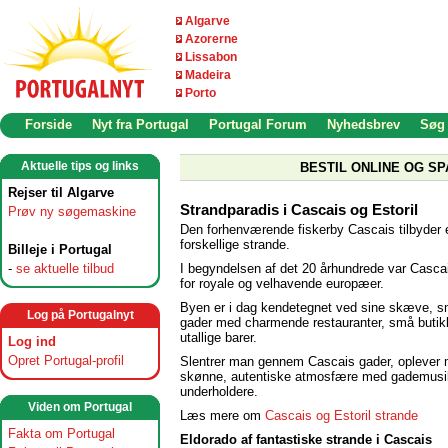
Algarve
Azorerne
Lissabon
Madeira
Porto
Forside
Nyt fra Portugal
Portugal Forum
Nyhedsbrev
Søg
Aktuelle tips og links
BESTIL ONLINE OG SP
Rejser til Algarve
Strandparadis i Cascais og Estoril
Prøv ny søgemaskine
Den forhenværende fiskerby Cascais tilbyder 
forskellige strande.
Billeje i Portugal
I begyndelsen af det 20 århundrede var Casca
-
se aktuelle tilbud
for royale og velhavende europæer.
Byen er i dag kendetegnet ved sine skæve, s
Log på Portugalnyt
gader med charmende restauranter, små butik
utallige barer.
Log ind
Opret Portugal-profil
Slentrer man gennem Cascais gader, oplever
skønne, autentiske atmosfære med gademusi
underholdere.
Viden om Portugal
Læs mere om
Cascais og Estoril strande
Fakta om Portugal
Eldorado af fantastiske strande i Cascais