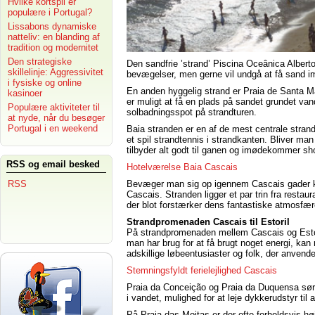
Hvilke kortspil er
populære i Portugal?
Lissabons dynamiske
natteliv: en blanding af
tradition og modernitet
Den strategiske
Den sandfrie ’strand’ Piscina Oceânica Alber
skillelinje: Aggressivitet
bevægelser, men gerne vil undgå at få sand 
i fysiske og online
En anden hyggelig strand er Praia de Santa Mar
kasinoer
er muligt at få en plads på sandet grundet va
Populære aktiviteter til
solbadningsspot på strandturen.
at nyde, når du besøger
Portugal i en weekend
Baia stranden er en af de mest centrale stran
et spil strandtennis i strandkanten. Bliver man 
tilbyder alt godt til ganen og imødekommer s
RSS og email besked
Hotelværelse Baia Cascais
Bevæger man sig op igennem Cascais gader kom
RSS
Cascais. Stranden ligger et par trin fra restau
der blot forstærker dens fantastiske atmosfær
Strandpromenaden Cascais til Estoril
På strandpromenaden mellem Cascais og Estoril
man har brug for at få brugt noget energi, ka
adskillige løbeentusiaster og folk, der anvend
Stemningsfyldt ferielejlighed Cascais
Praia da Conceição og Praia da Duquensa sørg
i vandet, mulighed for at leje dykkerudstyr til
På Praia das Moitas er der ofte forholdsvis høj