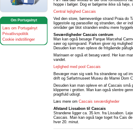
hoppe i bølger. Dog er bølgerne ikke så høje
Central lejlighed Cascais
Ved den store, børnevenlige strand Praia do 
Om Portugalnyt
liggestole og parasoller og stranden, der er i
områder gør blot stranden endnu mere hyggeli
Læs om Portugalnyt
Privatlivspolitik
Seværdigheder Cascais centrum
Man kan også besøge Parque Marcehal Carmon
Cookie indstillinger
søer og springvand. Parken giver rig mulighed 
Desuden kan man opleve de fritgående påfugle,
Marinaen er også et besøg værd. Her kan man n
vandet.
Lejlighed med pool Cascais
Bevæger man sig væk fra strandene og ud imod 
drift og Søfartmuseet Museu do Marrei Dom Ca
Desuden kan man opleve en af Cascais små per
klipperne i grotten. Man kan også slentre gen
pragtfuld udsigt.
Læs mere om
Cascais seværdigheder
Afstand Lissabon til Cascais
Strandene ligger ca. 35 km. fra Lissabon. Leje
Cascais. Man kan også tage toget fra Cais de 
hver 20. minut.