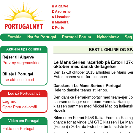
Algarve
Azorerne
Lissabon
Madeira
Porto
Forside
Nyt fra Portugal
Portugal Forum
Nyhedsbrev
Søg
Aktuelle tips og links
BESTIL ONLINE OG SP
Rejser til Algarve
Le Mans Series racerløb på Estoril 17-
Prøv ny søgemaskine
oktober med dansk deltagelse
Den 17-18 oktober 2015 afholdes Le Mans Ser
Billeje i Portugal
Estoril-banen vest for Lissabon.
-
se aktuelle tilbud
Danskere i Le Mans Series i Portugal
Hele to danske teams stiller op.
Log på Portugalnyt
Den danske Ferrari-importør med team-ejer J
Log ind
Laursen deltager som Team Formula Racing 
klassen sammen med Mikkel Mac og italiens
Opret Portugal-profil
Rizzoli.
Bilen er en Ferrari F458 Italia. Formula Racin
Viden om Portugal
chance for at vinde LM GTE klassen i Le Man
(Europa) i 2015, da Estoril er årets sidste løb.
Fakta om Portugal