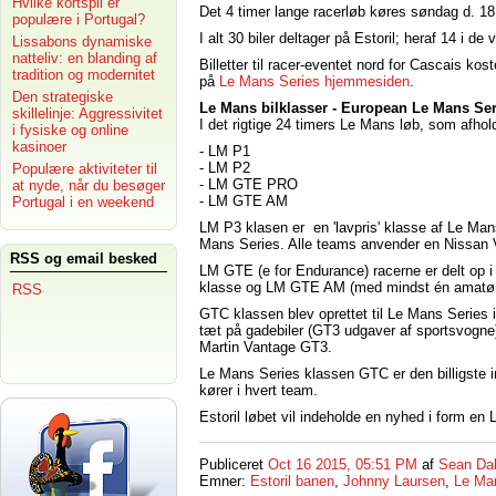
Hvilke kortspil er
Det 4 timer lange racerløb køres søndag d. 18. 
populære i Portugal?
I alt 30 biler deltager på Estoril; heraf 14 i 
Lissabons dynamiske
natteliv: en blanding af
Billetter til racer-eventet nord for Cascais k
tradition og modernitet
på
Le Mans Series hjemmesiden
.
Den strategiske
Le Mans bilklasser - European Le Mans Ser
skillelinje: Aggressivitet
I det rigtige 24 timers Le Mans løb, som afhold
i fysiske og online
kasinoer
- LM P1
- LM P2
Populære aktiviteter til
- LM GTE PRO
at nyde, når du besøger
- LM GTE AM
Portugal i en weekend
LM P3 klasen er en 'lavpris' klasse af Le Ma
Mans Series. Alle teams anvender en Nissan V
RSS og email besked
LM GTE (e for Endurance) racerne er delt op 
klasse og LM GTE AM (med mindst én amatør
RSS
GTC klassen blev oprettet til Le Mans Series i 
tæt på gadebiler (GT3 udgaver af sportsvogn
Martin Vantage GT3.
Le Mans Series klassen GTC er den billigste i
kører i hvert team.
Estoril løbet vil indeholde en nyhed i form en
Publiceret
Oct 16 2015, 05:51 PM
af
Sean Da
Emner:
Estoril banen
,
Johnny Laursen
,
Le Ma