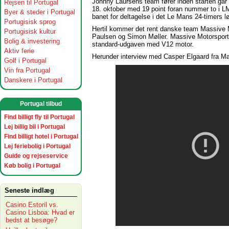
Johnny Laursens team fører inden starten går
Rejsen til Portugal
18. oktober med 19 point foran nummer to i L
Byer & steder i Portugal
banet for deltagelse i det Le Mans 24-timers lø
Portugisisk sprog
Hertil kommer det rent danske team Massive M
Portugisisk kultur
Paulsen og Simon Møller. Massive Motorsport
Bolig & investering
standard-udgaven med V12 motor.
Aktiv ferie
Herunder interview med Casper Elgaard fra M
Golf i Portugal
Vin fra Portugal
Danskere i Portugal
Portugal tilbud
Find billigt fly til Portugal
Lej billig bil i Portugal
Find billigt hotel i Portugal
Lej feriebolig i Portugal
Guide og rejseservice
Køb bolig i Portugal
Seneste indlæg
Casino Estoril vs.
Casino Lisboa: Hvad er
bedst at besøge?