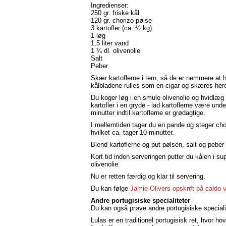
Ingredienser:
250 gr. friske kål
120 gr. chorizo-pølse
3 kartofler (ca. ½ kg)
1 løg
1,5 liter vand
1 ¼ dl. olivenolie
Salt
Peber
Skær kartoflerne i tern, så de er nemmere at 
kålbladene rulles som en cigar og skæres heref
Du koger løg i en smule olivenolie og hvidlæg i
kartofler i en gryde - lad kartoflerne være und
minutter indtil kartoflerne er grødagtige.
I mellemtiden tager du en pande og steger chori
hvilket ca. tager 10 minutter.
Blend kartoflerne og put pølsen, salt og peber 
Kort tid inden serveringen putter du kålen i su
olivenolie.
Nu er retten færdig og klar til servering.
Du kan følge
Jamie Olivers opskrift på caldo 
Andre portugisiske specialiteter
Du kan også prøve andre portugisiske speciali
Lulas er en traditionel portugisisk ret, hvor h