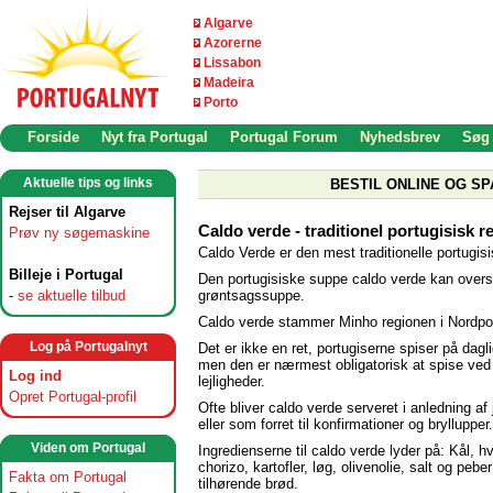
Algarve
Azorerne
Lissabon
Madeira
Porto
Forside
Nyt fra Portugal
Portugal Forum
Nyhedsbrev
Søg
Aktuelle tips og links
BESTIL ONLINE OG SP
Rejser til Algarve
Caldo verde - traditionel portugisisk re
Prøv ny søgemaskine
Caldo Verde er den mest traditionelle portugis
Billeje i Portugal
Den portugisiske suppe caldo verde kan overs
grøntsagssuppe.
-
se aktuelle tilbud
Caldo verde stammer Minho regionen i Nordpor
Log på Portugalnyt
Det er ikke en ret, portugiserne spiser på dagl
men den er nærmest obligatorisk at spise ved 
Log ind
lejligheder.
Opret Portugal-profil
Ofte bliver caldo verde serveret i anledning af 
eller som forret til konfirmationer og bryllupper.
Viden om Portugal
Ingredienserne til caldo verde lyder på: Kål, hv
chorizo, kartofler, løg, olivenolie, salt og peb
Fakta om Portugal
tilhørende brød.