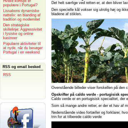
Hvilke kortspil er
Det helt særlige ved retten er, at den bliver l
populære i Portugal?
Den specielle kål vokser sig utrolig høj og ik
Lissabons dynamiske
bladene af stiklen.
natteliv: en blanding af
tradition og modernitet
Den strategiske
skillelinje: Aggressivitet
i fysiske og online
kasinoer
Populære aktiviteter til
at nyde, når du besøger
Portugal i en weekend
RSS og email besked
RSS
Ovenstående billeder viser forskellen på den 
Opskrifter på caldo verde - portugisisk spec
Caldo verde er en portugisisk specialitet, der 
Som så mange andre retter, er der et hav af m
Nedenstående video fortæller og forklarer, h
trin for at tilberede caldo verde