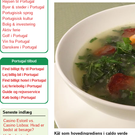
Rejsen til Portugal
Byer & steder i Portugal
Portugisisk sprog
Portugisisk kultur
Bolig & investering
Aktiv ferie
Golf i Portugal
Vin fra Portugal
Danskere i Portugal
Portugal tilbud
Find billigt fly til Portugal
Lej billig bil i Portugal
Find billigt hotel i Portugal
Lej feriebolig i Portugal
Guide og rejseservice
Køb bolig i Portugal
Seneste indlæg
Casino Estoril vs.
Casino Lisboa: Hvad er
bedst at besøge?
Kål som hovedingrediens i caldo verde