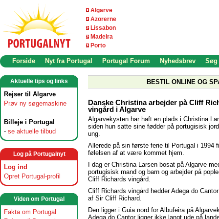
Algarve
Azorerne
Lissabon
Madeira
Porto
Forside
Nyt fra Portugal
Portugal Forum
Nyhedsbrev
Søg
Aktuelle tips og links
BESTIL ONLINE OG SP
Rejser til Algarve
Danske Christina arbejder på Cliff Ric
Prøv ny søgemaskine
vingård i Algarve
Algarvekysten har haft en plads i Christina Lar
Billeje i Portugal
siden hun satte sine fødder på portugisisk jor
-
se aktuelle tilbud
ung.
Allerede på sin første ferie til Portugal i 1994 
følelsen af at være kommet hjem.
Log på Portugalnyt
I dag er Christina Larsen bosat på Algarve me
Log ind
portugisisk mand og barn og arbejder på popl
Opret Portugal-profil
Cliff Richards vingård.
Cliff Richards vingård hedder Adega do Cantor 
af Sir Cliff Richard.
Viden om Portugal
Den ligger i Guia nord for Albufeira på Algarve
Fakta om Portugal
Adega do Cantor ligger ikke langt ude på lande