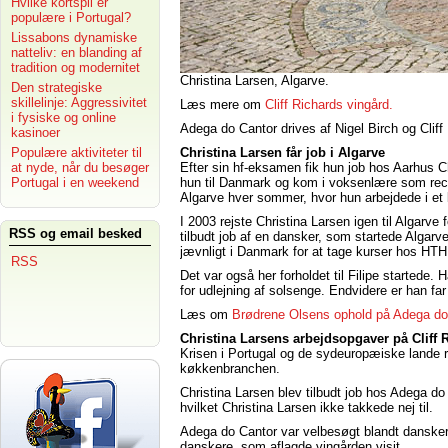
Hvilke kortspil er
populære i Portugal?
Lissabons dynamiske
natteliv: en blanding af
tradition og modernitet
Christina Larsen, Algarve.
Den strategiske
skillelinje: Aggressivitet
Læs mere om
Cliff Richards vingård.
i fysiske og online
Adega do Cantor drives af Nigel Birch og Cliff
kasinoer
Christina Larsen får job i Algarve
Populære aktiviteter til
Efter sin hf-eksamen fik hun job hos Aarhus Ch
at nyde, når du besøger
hun til Danmark og kom i voksenlære som rece
Portugal i en weekend
Algarve hver sommer, hvor hun arbejdede i et 
I 2003 rejste Christina Larsen igen til Algarve
RSS og email besked
tilbudt job af en dansker, som startede Algar
jævnligt i Danmark for at tage kurser hos HTH
RSS
Det var også her forholdet til Filipe startede. 
for udlejning af solsenge. Endvidere er han far 
Læs om
Brødrene Olsens ophold på Adega do
Christina Larsens arbejdsopgaver på Cliff 
Krisen i Portugal og de sydeuropæiske lande re
køkkenbranchen.
Christina Larsen blev tilbudt job hos Adega do 
hvilket Christina Larsen ikke takkede nej til.
Adega do Cantor var velbesøgt blandt danskere
danskere, som aflagde vingården visit.