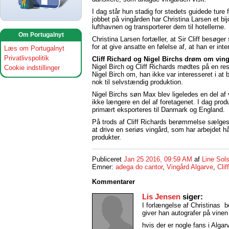
I dag står hun stadig for stedets guidede ture
jobbet på vingården har Christina Larsen et bi
lufthavnen og transporterer dem til hotellerne.
Om Portugalnyt
Christina Larsen fortæller, at Sir Cliff besøge
for at give ansatte en følelse af, at han er in
Læs om Portugalnyt
Privatlivspolitik
Cliff Richard og
Nigel Birchs
drøm om ving
Nigel Birch og Cliff Richards mødtes på en res
Cookie indstillinger
Nigel Birch om, han ikke var interesseret i a
nok til selvstændig produktion.
Nigel Birchs søn Max blev ligeledes en del af
ikke længere en del af foretagenet. I dag prod
primært eksporteres til Danmark og England.
På trods af Cliff Richards berømmelse sælges 
at drive en seriøs vingård, som har arbejdet 
produkter.
Publiceret
Jan 25 2016, 09:59 AM
af
Line Sol
Emner:
adega do cantor
,
Vingård Algarve
,
Clif
Kommentarer
Lis Jensen
siger:
I forlængelse af Christinas 
giver han autografer på vin
hvis der er nogle fans i Alga