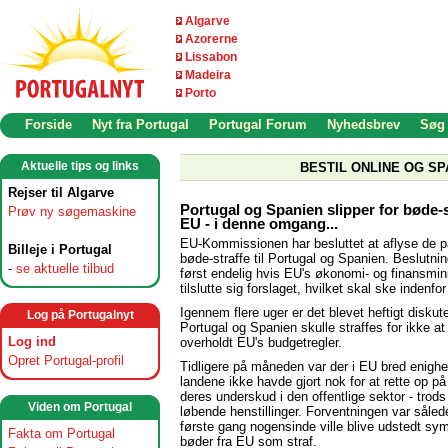
Algarve
Azorerne
Lissabon
Madeira
Porto
Forside
Nyt fra Portugal
Portugal Forum
Nyhedsbrev
Søg
Aktuelle tips og links
BESTIL ONLINE OG SP
Rejser til Algarve
Portugal og Spanien slipper for bøde-s
Prøv ny søgemaskine
EU - i denne omgang...
EU-Kommissionen har besluttet at aflyse de 
Billeje i Portugal
bøde-straffe til Portugal og Spanien. Beslutni
-
se aktuelle tilbud
først endelig hvis EU's økonomi- og finansmin
tilslutte sig forslaget, hvilket skal ske indenfo
Igennem flere uger er det blevet heftigt diskut
Log på Portugalnyt
Portugal og Spanien skulle straffes for ikke a
Log ind
overholdt EU's budgetregler.
Opret Portugal-profil
Tidligere på måneden var der i EU bred enigh
landene ikke havde gjort nok for at rette op på
deres underskud i den offentlige sektor - trods 
Viden om Portugal
løbende henstillinger. Forventningen var sålede
første gang nogensinde ville blive udstedt sy
Fakta om Portugal
bøder fra EU som straf.