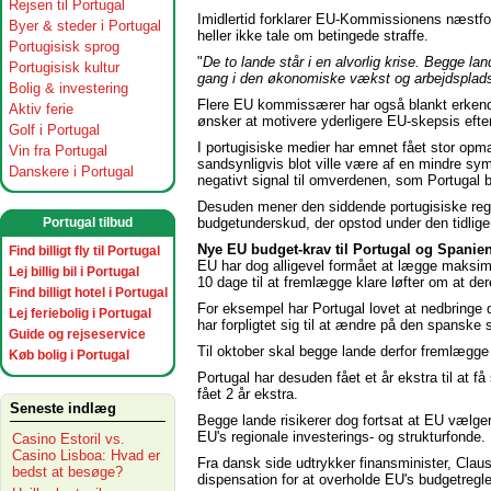
Rejsen til Portugal
Imidlertid forklarer EU-Kommissionens næstfor
Byer & steder i Portugal
heller ikke tale om betingede straffe.
Portugisisk sprog
"
De to lande står i en alvorlig krise. Begge la
Portugisisk kultur
gang i den økonomiske vækst og arbejdspladse
Bolig & investering
Flere EU kommissærer har også blankt erkendt 
Aktiv ferie
ønsker at motivere yderligere EU-skepsis efte
Golf i Portugal
I portugisiske medier har emnet fået stor o
Vin fra Portugal
sandsynligvis blot ville være af en mindre sym
Danskere i Portugal
negativt signal til omverdenen, som Portugal b
Desuden mener den siddende portugisiske reger
budgetunderskud, der opstod under den tidliger
Portugal tilbud
Nye EU budget-krav til Portugal og Spanie
Find billigt fly til Portugal
EU har dog alligevel formået at lægge maksima
Lej billig bil i Portugal
10 dage til at fremlægge klare løfter om at de
Find billigt hotel i Portugal
For eksempel har Portugal lovet at nedbringe
Lej feriebolig i Portugal
har forpligtet sig til at ændre på den spanske
Guide og rejseservice
Til oktober skal begge lande derfor fremlægge 
Køb bolig i Portugal
Portugal har desuden fået et år ekstra til at f
fået 2 år ekstra.
Seneste indlæg
Begge lande risikerer dog fortsat at EU vælg
EU's regionale investerings- og strukturfonde.
Casino Estoril vs.
Casino Lisboa: Hvad er
Fra dansk side udtrykker finansminister, Claus
bedst at besøge?
dispensation for at overholde EU's budgetregle