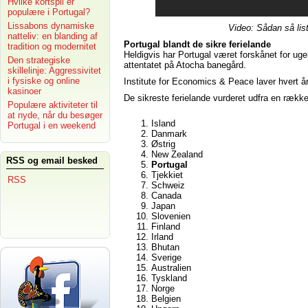
Hvilke kortspil er
populære i Portugal?
Lissabons dynamiske
Video: Sådan så listen over de 
natteliv: en blanding af
Portugal blandt de sikre ferielande
tradition og modernitet
Heldigvis har Portugal været forskånet for uge
Den strategiske
attentatet på Atocha banegård.
skillelinje: Aggressivitet
i fysiske og online
Institute for Economics & Peace laver hvert å
kasinoer
De sikreste ferielande vurderet udfra en række 
Populære aktiviteter til
at nyde, når du besøger
Island
Portugal i en weekend
Danmark
Østrig
New Zealand
RSS og email besked
Portugal
Tjekkiet
RSS
Schweiz
Canada
Japan
Slovenien
Finland
Irland
Bhutan
Sverige
Australien
Tyskland
Norge
Belgien