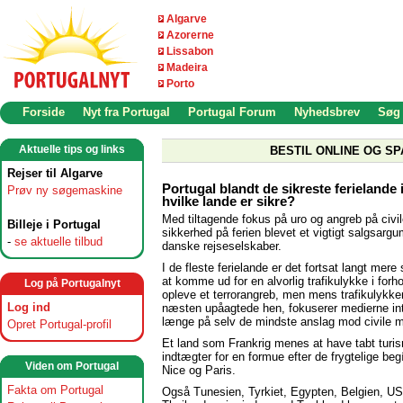
Algarve
Azorerne
Lissabon
Madeira
Porto
Forside
Nyt fra Portugal
Portugal Forum
Nyhedsbrev
Søg
Aktuelle tips og links
BESTIL ONLINE OG SP
Rejser til Algarve
Portugal blandt de sikreste ferielande 
Prøv ny søgemaskine
hvilke lande er sikre?
Med tiltagende fokus på uro og angreb på civil
Billeje i Portugal
sikkerhed på ferien blevet et vigtigt salgsargu
-
se aktuelle tilbud
danske rejseselskaber.
I de fleste ferielande er det fortsat langt mere
at komme ud for en alvorlig trafikulykke i forhol
Log på Portugalnyt
opleve et terrorangreb, men mens trafikulykke
Log ind
næsten upåagtede hen, fokuserer medierne in
længe på selv de mindste anslag mod civile m
Opret Portugal-profil
Et land som Frankrig menes at have tabt turi
indtægter for en formue efter de frygtelige beg
Viden om Portugal
Nice og Paris.
Fakta om Portugal
Også Tunesien, Tyrkiet, Egypten, Belgien, U