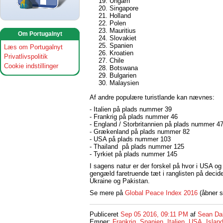
Ungarn
Singapore
Holland
Polen
Mauritius
Om Portugalnyt
Slovakiet
Spanien
Læs om Portugalnyt
Kroatien
Privatlivspolitik
Chile
Cookie indstillinger
Botswana
Bulgarien
Malaysien
Af andre populære turistlande kan nævnes:
- Italien på plads nummer 39
- Frankrig på plads nummer 46
- England / Storbritannien på plads nummer 4
- Grækenland på plads nummer 82
- USA på plads nummer 103
- Thailand på plads nummer 125
- Tyrkiet på plads nummer 145
I sagens natur er der forskel på hvor i USA og 
gengæld faretruende tæt i ranglisten på decide
Ukraine og Pakistan.
Se mere på
Global Peace Index 2016
(åbner s
Publiceret
Sep 05 2016, 09:11 PM
af
Sean Da
Emner:
Frankrig
,
Spanien
,
Italien
,
USA
,
Islan