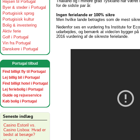
Thailand og i mindre grad Tyskland har været 
Rejsen til Portugal
for de sidste par år.
Byer & steder i Portugal
Portugisisk sprog
Ingen ferielande er 100% sikre
Portugisisk kultur
Men hvilke lande betragtes som de mest sikr
Bolig & investering
Nedenfor ses en vurdering fra Institute for Ec
Aktiv ferie
udarbejdes, og bemærk at video'en bygger på 2
2016 vurdering af de sikreste ferielande.
Golf i Portugal
Vin fra Portugal
Danskere i Portugal
Portugal tilbud
Find billigt fly til Portugal
Lej billig bil i Portugal
Find billigt hotel i Portugal
Lej feriebolig i Portugal
Guide og rejseservice
Køb bolig i Portugal
Seneste indlæg
Casino Estoril vs.
Casino Lisboa: Hvad er
bedst at besøge?