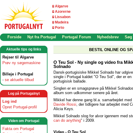
Algarve
Azorerne
Lissabon
Madeira
Porto
Forside
Nyt fra Portugal
Portugal Forum
Nyhedsbrev
Søg
Aktuelle tips og links
BESTIL ONLINE OG SP
Rejser til Algarve
O Teu Sol - Ny single og video fra Mik
Prøv ny søgemaskine
Solnado
Dansk-portugisiske Mikkel Solnado har udgive
Billeje i Portugal
single i Portugal kaldet "O Teu Sol", der er en r
-
se aktuelle tilbud
portugisisk ballade.
Singlen er en smagsprøve på Mikkel Solnados
album som udkommer senere på året.
Log på Portugalnyt
Mikkel har denne gang bl.a. samarbejdet med 
Log ind
Davide Rossi
, der tidligere har arbejdet med 
Opret Portugal-profil
Alicia Keys.
Mikkel Solnado slog for alvor igennem med stor
can do anything
" i 2009.
Viden om Portugal
Fakta om Portugal
Video - O Teu Sol