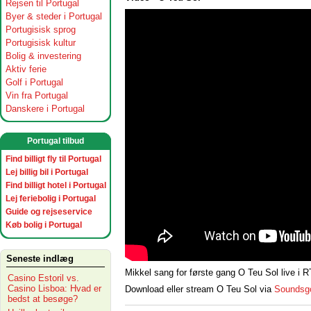
Rejsen til Portugal
Byer & steder i Portugal
Portugisisk sprog
Portugisisk kultur
Bolig & investering
Aktiv ferie
Golf i Portugal
Vin fra Portugal
Danskere i Portugal
Portugal tilbud
Find billigt fly til Portugal
Lej billig bil i Portugal
Find billigt hotel i Portugal
Lej feriebolig i Portugal
Guide og rejseservice
Køb bolig i Portugal
Seneste indlæg
Mikkel sang for første gang O Teu Sol live i
Casino Estoril vs.
Casino Lisboa: Hvad er
Download eller stream O Teu Sol via
Soundsg
bedst at besøge?