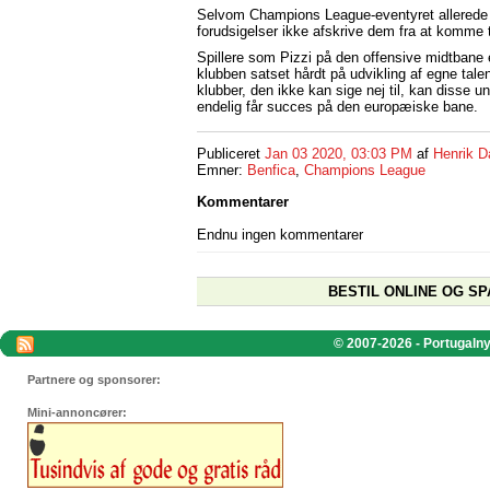
Selvom Champions League-eventyret allerede e
forudsigelser ikke afskrive dem fra at komme 
Spillere som Pizzi på den offensive midtbane e
klubben satset hårdt på udvikling af egne talen
klubber, den ikke kan sige nej til, kan disse u
endelig får succes på den europæiske bane.
Publiceret
Jan 03 2020, 03:03 PM
af
Henrik D
Emner:
Benfica
,
Champions League
Kommentarer
Endnu ingen kommentarer
BESTIL ONLINE OG SP
© 2007-2026 - Portugalnyt
Partnere og sponsorer:
Mini-annoncører: