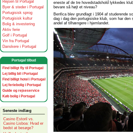
Rejsen til Portugal
eneste af de tre hovedstadshold lykkedes klu
bevare så højt et niveau?
Byer & steder i Portugal
Portugisisk sprog
Benfica blev grundlagt i 1904 af studerende 
Portugisisk kultur
dag i dag den portugisiske klub, som har den s
andel af tilhængere i hjemlandet.
Bolig & investering
Aktiv ferie
Golf i Portugal
Vin fra Portugal
Danskere i Portugal
Portugal tilbud
Find billigt fly til Portugal
Lej billig bil i Portugal
Find billigt hotel i Portugal
Lej feriebolig i Portugal
Guide og rejseservice
Køb bolig i Portugal
Seneste indlæg
Casino Estoril vs.
Casino Lisboa: Hvad er
bedst at besøge?