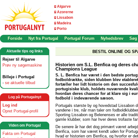
Algarve
Azorerne
Lissabon
Madeira
Porto
Forside
Nyt fra Portugal
Portugal Forum
Nyhedsbrev
Søg
Aktuelle tips og links
BESTIL ONLINE OG SP
Rejser til Algarve
Historien om S.L. Benfica og deres ch
Prøv ny søgemaskine
Champions League
S. L. Benfica har været i den bedste portug
Billeje i Portugal
fodboldrække, siden klubben blev etableret 
-
se aktuelle tilbud
fortæller her lidt historie om den succesfu
portugisiske klub, holdets nuværende kvali
hvordan deres chancer for at klare sig i e
Log på Portugalnyt
fodbold i indeværende sæson.
Log ind
Portugals største by og hovedstad Lissabon d
vandene i tre, når man taler om fodboldklubber
Opret Portugal-profil
Sporting Lissabon og Belenenses er alle tradit
gamle klubber, som har hver deres trofaste fa
Viden om Portugal
De senere år har det dog primært været arbej
Benfica, som har været kendt uden for Portug
Fakta om Portugal
hvad er historien om Benfica, og hvorfor er de