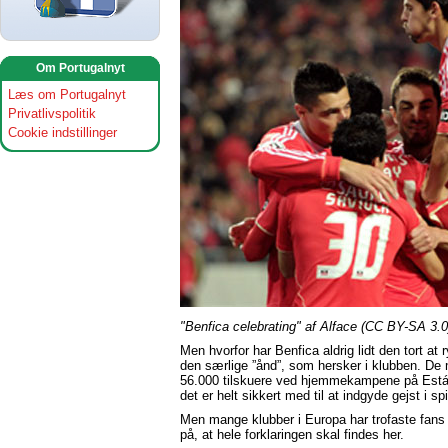
Om Portugalnyt
Læs om Portugalnyt
Privatlivspolitik
Cookie indstillinger
"Benfica celebrating" af Alface (CC BY-SA 3.0
Men hvorfor har Benfica aldrig lidt den tort a
den særlige ”ånd”, som hersker i klubben. De 
56.000 tilskuere ved hjemmekampene på Estádi
det er helt sikkert med til at indgyde gejst i spi
Men mange klubber i Europa har trofaste fans
på, at hele forklaringen skal findes her.