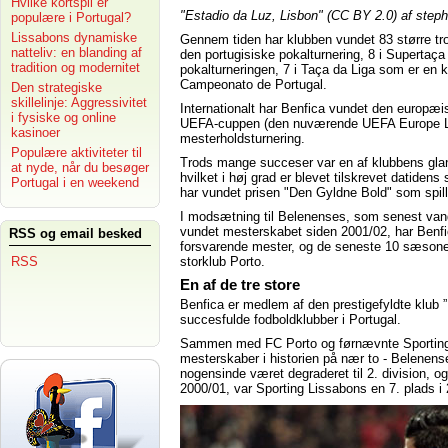
Hvilke kortspil er
"Estadio da Luz, Lisbon" (CC BY 2.0) af step
populære i Portugal?
Lissabons dynamiske
Gennem tiden har klubben vundet 83 større tro
natteliv: en blanding af
den portugisiske pokalturnering, 8 i Supertaça
tradition og modernitet
pokalturneringen, 7 i Taça da Liga som er en k
Campeonato de Portugal.
Den strategiske
skillelinje: Aggressivitet
Internationalt har Benfica vundet den europæi
i fysiske og online
UEFA-cuppen (den nuværende UEFA Europe Le
kasinoer
mesterholdsturnering.
Populære aktiviteter til
Trods mange succeser var en af klubbens glan
at nyde, når du besøger
hvilket i høj grad er blevet tilskrevet datidens
Portugal i en weekend
har vundet prisen "Den Gyldne Bold" som spille
I modsætning til Belenenses, som senest vand
vundet mesterskabet siden 2001/02, har Benfica
RSS og email besked
forsvarende mester, og de seneste 10 sæsone
storklub Porto.
RSS
En af de tre store
Benfica er medlem af den prestigefyldte klub ”
succesfulde fodboldklubber i Portugal.
Sammen med FC Porto og førnævnte Sporting L
mesterskaber i historien på nær to - Belenen
nogensinde været degraderet til 2. division, o
2000/01, var Sporting Lissabons en 7. plads i