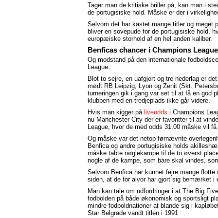
Tager man de kritiske briller på, kan man i s
de portugisiske hold. Måske er der i virkeligh
Selvom det har kastet mange titler og meget pr
bliver en sovepude for de portugisiske hold, h
europæiske storhold af en hel anden kaliber.
Benficas chancer i Champions League
Og modstand på den internationale fodboldsc
League.
Blot to sejre, en uafgjort og tre nederlag er de
mødt RB Leipzig, Lyon og Zenit (Skt. Petersbo
turneringen gik i gang var set til at få en god
klubben med en tredjeplads ikke går videre.
Hvis man kigger på
liveodds
i Champions Leag
nu Manchester City der er favoritter til at vin
League, hvor de med odds 31.00 måske vil f
Og måske var det netop førnævnte overlegenhed
Benfica og andre portugisiske holds akillesh
måske tabte nøglekampe til de to øverst place
nogle af de kampe, som bare skal vindes, som f
Selvom Benfica har kunnet fejre mange flotte 
siden, at de for alvor har gjort sig bemærke
Man kan tale om udfordringer i at The Big Five
fodbolden på både økonomisk og sportsligt pla
mindre fodboldnationer at blande sig i kapløb
Star Belgrade vandt titlen i 1991.