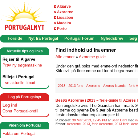
Algarve
Azorerne
Lissabon
Madeira
Porto
Forside
Nyt fra Portugal
Portugal Forum
Nyhedsbrev
Søg
Find indhold ud fra emner
Aktuelle tips og links
Alle emner
»
Azorerne guide
Rejser til Algarve
Prøv ny søgemaskine
Under den grå boks med emne-ord nedenfor find
Klik evt. på flere emne-ord for at begrænse/filt
Billeje i Portugal
-
se aktuelle tilbud
2013
2013 ferie
Azorerne
Azores Islands
ferie 
Log på Portugalnyt
Besøg Azorerne i 2013 – ferie-guide til Azores 
Log ind
Den engelske avis The Guardian har i marts 2
til øerne og byerne De 9 øer på Azorerne bestå
Opret Portugal-profil
fleste danske charter/pakkerejser til...
Publiceret:
30 Mar 2013, 12:45 PM
af
Sean Dahl
med
i
Emner:
Azorerne
,
2013
,
ferie Azorerne
,
2013 ferie
,
Azor
Viden om Portugal
Fakta om Portugal