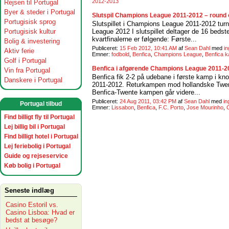
2012-2013
Rejsen til Portugal
Byer & steder i Portugal
Slutspil Champions League 2011-2012 – round of 
Portugisisk sprog
Slutspillet i Champions League 2011-2012 turn
Portugisisk kultur
League 2012 I slutspillet deltager de 16 bedst
kvartfinalerne er følgende: Første...
Bolig & investering
Publiceret:
15 Feb 2012, 10:41 AM
af
Sean Dahl
med
i
Aktiv ferie
Emner:
fodbold
,
Benfica
,
Champions League
,
Benfica 
Golf i Portugal
Benfica i afgørende Champions League 2011-
Vin fra Portugal
Benfica fik 2-2 på udebane i første kamp i kno
Danskere i Portugal
2011-2012. Returkampen mod hollandske Twente 
Benfica-Twente kampen går videre...
Publiceret:
24 Aug 2011, 03:42 PM
af
Sean Dahl
med
i
Portugal tilbud
Emner:
Lissabon
,
Benfica
,
F.C. Porto
,
Jose Mourinho
,
Find billigt fly til Portugal
Lej billig bil i Portugal
Find billigt hotel i Portugal
Lej feriebolig i Portugal
Guide og rejseservice
Køb bolig i Portugal
Seneste indlæg
Casino Estoril vs.
Casino Lisboa: Hvad er
bedst at besøge?