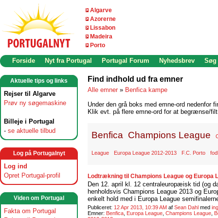
Algarve
Azorerne
Lissabon
Madeira
Porto
Forside
Nyt fra Portugal
Portugal Forum
Nyhedsbrev
Søg
Find indhold ud fra emner
Aktuelle tips og links
Alle emner
»
Benfica kampe
Rejser til Algarve
Prøv ny søgemaskine
Under den grå boks med emne-ord nedenfor find
Klik evt. på flere emne-ord for at begrænse/filt
Billeje i Portugal
-
se aktuelle tilbud
Benfica
Champions League
Log på Portugalnyt
League
Europa League 2012-2013
F.C. Porto
fod
Log ind
Opret Portugal-profil
Lodtrækning til Champions League og Europa Le
Den 12. april kl. 12 centraleuropæisk tid (og dan
henholdsvis Champions League 2013 og Europ
Viden om Portugal
enkelt hold med i Europa League semifinalerne
Publiceret:
12 Apr 2013, 10:39 AM
af
Sean Dahl
med
in
Fakta om Portugal
Emner:
Benfica
,
Europa League
,
Champions League
,
B