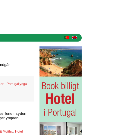
ndgår.
ser
Portugal yoga
s ferie i syden
ngar yogaen
tt Mottlau
,
Hotel