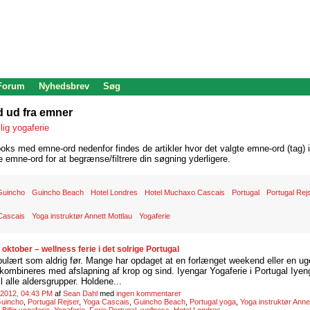
 Forum
Nyhedsbrev
Søg
d ud fra emner
llig yogaferie
oks med emne-ord nedenfor findes de artikler hvor det valgte emne-ord (tag) i
re emne-ord for at begrænse/filtrere din søgning yderligere.
Guincho
Guincho Beach
Hotel Londres
Hotel Muchaxo Cascais
Portugal
Portugal Rej
Cascais
Yoga instruktør Annett Mottlau
Yogaferie
i oktober – wellness ferie i det solrige Portugal
pulært som aldrig før. Mange har opdaget at en forlænget weekend eller en uge
kombineres med afslapning af krop og sind. Iyengar Yogaferie i Portugal Iye
l alle aldersgrupper. Holdene...
 2012, 04:43 PM
af
Sean Dahl
med
ingen kommentarer
uincho
,
Portugal Rejser
,
Yoga Cascais
,
Guincho Beach
,
Portugal yoga
,
Yoga instruktør Anne