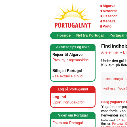
Algarve
Azorerne
Lissabon
Madeira
Porto
Forside
Nyt fra Portugal
Portugal
Find indhol
Aktuelle tips og links
Alle emner
»
Bi
Rejser til Algarve
Prøv ny søgemaskine
Under den grå b
Klik evt. på fle
Billeje i Portugal
-
se aktuelle tilbud
Ferie Portugal
wellness
Yoga 
Log på Portugalnyt
Log ind
Opret Portugal-profil
Billig yogaferie 
Yogaferie er po
med fordel kan 
henvender sig ti
Viden om Portugal
Publiceret:
27 Sep
Fakta om Portugal
Emner:
Portugal
,
G