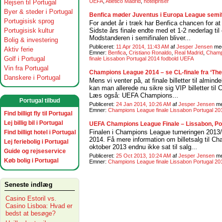
UEFA
,
Atletico Madrid
,
hotelpriser
Rejsen til Portugal
Byer & steder i Portugal
Benfica møder Juventus i Europa League semif
Portugisisk sprog
For andet år i træk har Benfica chancen for at
Portugisisk kultur
Sidste års finale endte med et 1-2 nederlag ti
Modstanderen i semifinalen bliver...
Bolig & investering
Publiceret:
11 Apr 2014, 11:43 AM
af
Jesper Jensen
me
Aktiv ferie
Emner:
Benfica
,
Cristiano Ronaldo
,
Real Madrid
,
Champ
Golf i Portugal
finale Lissabon Portugal 2014 fodbold UEFA
Vin fra Portugal
Champions League 2014 – se CL-finale fra ‘Th
Danskere i Portugal
Mens vi venter på, at finale billetter til almin
kan man allerede nu sikre sig VIP billetter til
Læs også: UEFA Champions...
Portugal tilbud
Publiceret:
24 Jan 2014, 10:26 AM
af
Jesper Jensen
m
Emner:
Champions League finale Lissabon Portugal 20
Find billigt fly til Portugal
Lej billig bil i Portugal
UEFA Champions League Finale – Lissabon, Po
Finalen i Champions League turneringen 2013/
Find billigt hotel i Portugal
2014. Få mere information om billetsalg til Ch
Lej feriebolig i Portugal
oktober 2013 endnu ikke sat til salg...
Guide og rejseservice
Publiceret:
25 Oct 2013, 10:24 AM
af
Jesper Jensen
m
Køb bolig i Portugal
Emner:
Champions League finale Lissabon Portugal 20
Seneste indlæg
Casino Estoril vs.
Casino Lisboa: Hvad er
bedst at besøge?