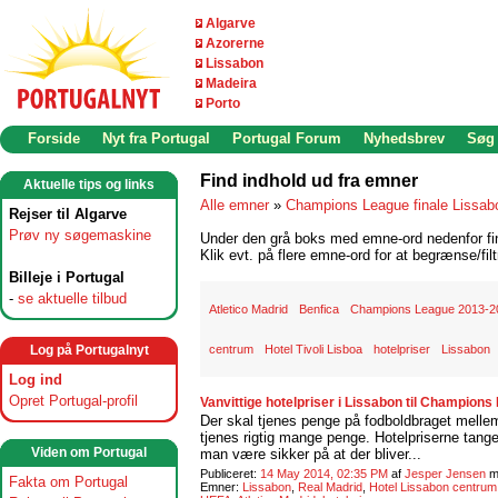
Algarve
Azorerne
Lissabon
Madeira
Porto
Forside
Nyt fra Portugal
Portugal Forum
Nyhedsbrev
Søg
Find indhold ud fra emner
Aktuelle tips og links
Alle emner
»
Champions League finale Lissab
Rejser til Algarve
Prøv ny søgemaskine
Under den grå boks med emne-ord nedenfor find
Klik evt. på flere emne-ord for at begrænse/filt
Billeje i Portugal
-
se aktuelle tilbud
Atletico Madrid
Benfica
Champions League 2013-2
Log på Portugalnyt
centrum
Hotel Tivoli Lisboa
hotelpriser
Lissabon
Log ind
Opret Portugal-profil
Vanvittige hotelpriser i Lissabon til Champion
Der skal tjenes penge på fodboldbraget mellem
tjenes rigtig mange penge. Hotelpriserne tanger
Viden om Portugal
man være sikker på at der bliver...
Publiceret:
14 May 2014, 02:35 PM
af
Jesper Jensen
m
Fakta om Portugal
Emner:
Lissabon
,
Real Madrid
,
Hotel Lissabon centrum