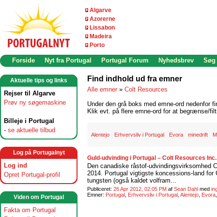
Algarve
Azorerne
Lissabon
Madeira
Porto
Forside
Nyt fra Portugal
Portugal Forum
Nyhedsbrev
Søg
Find indhold ud fra emner
Aktuelle tips og links
Alle emner
»
Colt Resources
Rejser til Algarve
Prøv ny søgemaskine
Under den grå boks med emne-ord nedenfor find
Klik evt. på flere emne-ord for at begrænse/filt
Billeje i Portugal
-
se aktuelle tilbud
Alentejo
Erhvervsliv i Portugal
Evora
minedrift
M
Log på Portugalnyt
Guld-udvinding i Portugal – Colt Resources Inc
Log ind
Den canadiske råstof-udvindingsvirksomhed Col
2014. Portugal vigtigste koncessions-land for 
Opret Portugal-profil
tungsten (også kaldet volfram...
Publiceret:
26 Apr 2012, 02:05 PM
af
Sean Dahl
med
in
Emner:
Portugal
,
Erhvervsliv i Portugal
,
Alentejo
,
Evora
Viden om Portugal
Fakta om Portugal