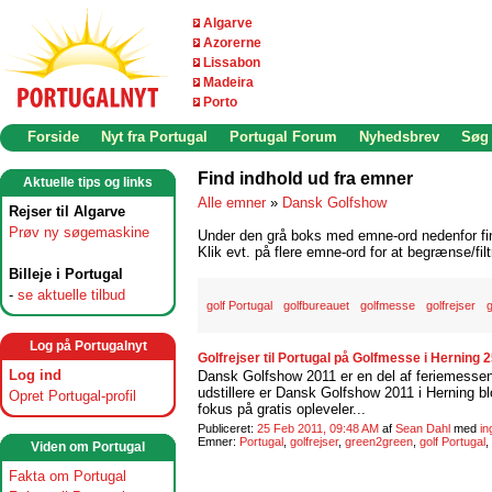
Algarve
Azorerne
Lissabon
Madeira
Porto
Forside
Nyt fra Portugal
Portugal Forum
Nyhedsbrev
Søg
Find indhold ud fra emner
Aktuelle tips og links
Alle emner
»
Dansk Golfshow
Rejser til Algarve
Prøv ny søgemaskine
Under den grå boks med emne-ord nedenfor find
Klik evt. på flere emne-ord for at begrænse/filt
Billeje i Portugal
-
se aktuelle tilbud
golf Portugal
golfbureauet
golfmesse
golfrejser
g
Log på Portugalnyt
Golfrejser til Portugal på Golfmesse i Herning 
Log ind
Dansk Golfshow 2011 er en del af feriemessen
udstillere er Dansk Golfshow 2011 i Herning blo
Opret Portugal-profil
fokus på gratis opleveler...
Publiceret:
25 Feb 2011, 09:48 AM
af
Sean Dahl
med
i
Emner:
Portugal
,
golfrejser
,
green2green
,
golf Portugal
,
Viden om Portugal
Fakta om Portugal