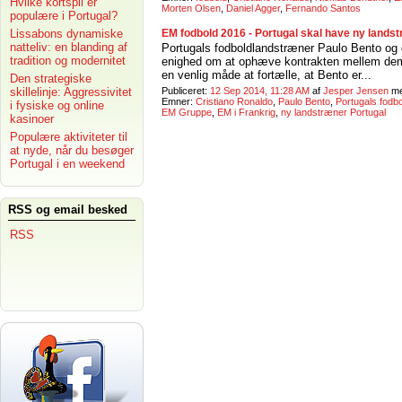
Hvilke kortspil er
Morten Olsen
,
Daniel Agger
,
Fernando Santos
populære i Portugal?
Lissabons dynamiske
EM fodbold 2016 - Portugal skal have ny lands
natteliv: en blanding af
Portugals fodboldlandstræner Paulo Bento og 
tradition og modernitet
enighed om at ophæve kontrakten mellem dem.
en venlig måde at fortælle, at Bento er...
Den strategiske
skillelinje: Aggressivitet
Publiceret:
12 Sep 2014, 11:28 AM
af
Jesper Jensen
m
Emner:
Cristiano Ronaldo
,
Paulo Bento
,
Portugals fodb
i fysiske og online
EM Gruppe
,
EM i Frankrig
,
ny landstræner Portugal
kasinoer
Populære aktiviteter til
at nyde, når du besøger
Portugal i en weekend
RSS og email besked
RSS