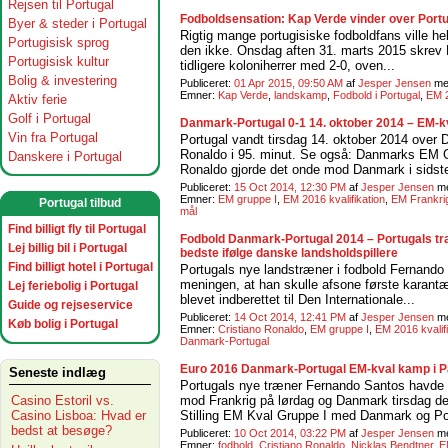
Rejsen til Portugal
Fodboldsensation: Kap Verde vinder over Port
Byer & steder i Portugal
Rigtig mange portugisiske fodboldfans ville hel
Portugisisk sprog
den ikke. Onsdag aften 31. marts 2015 skrev K
Portugisisk kultur
tidligere koloniherrer med 2-0, oven...
Bolig & investering
Publiceret:
01 Apr 2015, 09:50 AM
af
Jesper Jensen
m
Emner:
Kap Verde
,
landskamp
,
Fodbold i Portugal
,
EM 2
Aktiv ferie
Golf i Portugal
Danmark-Portugal 0-1 14. oktober 2014 – EM-k
Vin fra Portugal
Portugal vandt tirsdag 14. oktober 2014 over
Ronaldo i 95. minut. Se også: Danmarks EM G
Danskere i Portugal
Ronaldo gjorde det onde mod Danmark i sidste
Publiceret:
15 Oct 2014, 12:30 PM
af
Jesper Jensen
m
Emner:
EM gruppe I
,
EM 2016 kvalifikation
,
EM Frankri
Portugal tilbud
mål
Find billigt fly til Portugal
Fodbold Danmark-Portugal 2014 – Portugals tr
Lej billig bil i Portugal
bedste ifølge danske landsholdspillere
Find billigt hotel i Portugal
Portugals nye landstræner i fodbold Fernando
meningen, at han skulle afsone første kara
Lej feriebolig i Portugal
blevet indberettet til Den Internationale...
Guide og rejseservice
Publiceret:
14 Oct 2014, 12:41 PM
af
Jesper Jensen
m
Køb bolig i Portugal
Emner:
Cristiano Ronaldo
,
EM gruppe I
,
EM 2016 kvalifi
Danmark-Portugal
Euro 2016 Danmark-Portugal EM-kval kamp i Pa
Seneste indlæg
Portugals nye træner Fernando Santos havde e
Casino Estoril vs.
mod Frankrig på lørdag og Danmark tirsdag d
Casino Lisboa: Hvad er
Stilling EM Kval Gruppe I med Danmark og Por
bedst at besøge?
Publiceret:
10 Oct 2014, 03:22 PM
af
Jesper Jensen
m
Emner:
fodbold
,
Cristiano Ronaldo
,
Nicklas Bendtner
,
E