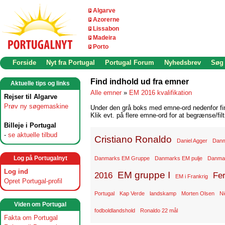
Algarve
Azorerne
Lissabon
Madeira
Porto
Forside
Nyt fra Portugal
Portugal Forum
Nyhedsbrev
Søg
Find indhold ud fra emner
Aktuelle tips og links
Alle emner
»
EM 2016 kvalifikation
Rejser til Algarve
Prøv ny søgemaskine
Under den grå boks med emne-ord nedenfor find
Klik evt. på flere emne-ord for at begrænse/filt
Billeje i Portugal
-
se aktuelle tilbud
Cristiano Ronaldo
Daniel Agger
Danm
Log på Portugalnyt
Danmarks EM Gruppe
Danmarks EM pulje
Danmar
Log ind
EM gruppe I
2016
Fe
EM i Frankrig
Opret Portugal-profil
Portugal
Kap Verde
landskamp
Morten Olsen
Ni
Viden om Portugal
fodboldlandshold
Ronaldo 22 mål
Fakta om Portugal