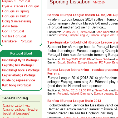
Sporting Lissabon
Rejsen til Portugal
VM 2010
Byer & steder i Portugal
Portugisisk sprog
Benfica i Europa League finalen 14. maj 2014 
Portugisisk kultur
Finalen i Europa League 2014 spilles i Torino
Bolig & investering
EL-turneringen Benfica klarede 0-0 mod Juven
Aktiv ferie
i Portugal med en 2-1 sejr til Benfica...
Golf i Portugal
Publiceret:
02 May 2014, 09:45 AM
af
Sean Dahl
med
i
Emner:
Benfica
,
Europa League
,
Europa League 2013-
Vin fra Portugal
Danskere i Portugal
3 portugisiske fodboldhold i Europa League grup
Sjældent har så mange hold fra Portugal kvalifi
fodboldturneringer: Europa League og Champi
Portugal tilbud
Portugal I den næstfornemste turnering Europ
Publiceret:
19 Sep 2013, 03:05 PM
af
Sean Dahl
med
i
Find billigt fly til Portugal
Emner:
Estoril
,
Benfica
,
Europa League
,
FC Porto
,
Esto
Lej billig bil i Portugal
Europa League lodtrækning – resultat gruppesp
Find billigt hotel i Portugal
Ferreira
Lej feriebolig i Portugal
Europa League 2014 (2013-2014) går for alvor
Guide og rejseservice
deltager Esbjerg, som slog St. Etienne i play-o
Køb bolig i Portugal
(med danske Hummel som sponsor...
Publiceret:
30 Aug 2013, 12:35 PM
af
Sean Dahl
med
i
Emner:
Portugal
,
fodbold
,
Danmark
,
Europa League
,
Eu
Seneste indlæg
Benfica i Europa League finale 2013
Fodboldklubben Benfica fra Lissabon vandt d
Casino Estoril vs.
Dermed er Benfica med en samlet målsore på 3
Casino Lisboa: Hvad er
finalen bliver Chelsea fra England, der slog...
bedst at besøge?
Publiceret:
03 May 2013, 09:43 AM
af
Sean Dahl
med
i