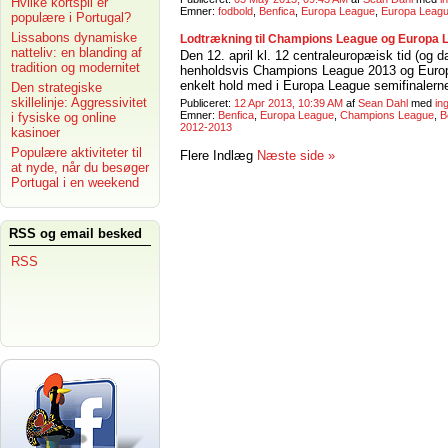
Hvilke kortspil er
Emner:
fodbold
,
Benfica
,
Europa League
,
Europa Leag
populære i Portugal?
Lissabons dynamiske
Lodtrækning til Champions League og Europa Le
natteliv: en blanding af
Den 12. april kl. 12 centraleuropæisk tid (og dan
tradition og modernitet
henholdsvis Champions League 2013 og Europ
enkelt hold med i Europa League semifinalerne
Den strategiske
skillelinje: Aggressivitet
Publiceret:
12 Apr 2013, 10:39 AM
af
Sean Dahl
med
in
Emner:
Benfica
,
Europa League
,
Champions League
,
B
i fysiske og online
2012-2013
kasinoer
Populære aktiviteter til
Flere Indlæg
Næste side »
at nyde, når du besøger
Portugal i en weekend
RSS og email besked
RSS