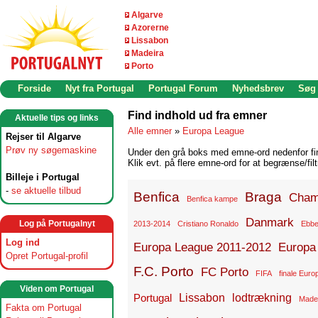
Algarve
Azorerne
Lissabon
Madeira
Porto
Forside
Nyt fra Portugal
Portugal Forum
Nyhedsbrev
Søg
Find indhold ud fra emner
Aktuelle tips og links
Alle emner
»
Europa League
Rejser til Algarve
Prøv ny søgemaskine
Under den grå boks med emne-ord nedenfor find
Klik evt. på flere emne-ord for at begrænse/filt
Billeje i Portugal
-
se aktuelle tilbud
Benfica
Braga
Cham
Benfica kampe
Danmark
Log på Portugalnyt
2013-2014
Cristiano Ronaldo
Ebbe
Log ind
Europa League 2011-2012
Europa
Opret Portugal-profil
F.C. Porto
FC Porto
FIFA
finale Eur
Viden om Portugal
Lissabon
lodtrækning
Portugal
Made
Fakta om Portugal