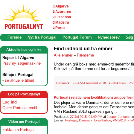
Algarve
Azorerne
Lissabon
Madeira
Porto
Forside
Nyt fra Portugal
Portugal Forum
Nyhedsbrev
Søg
Find indhold ud fra emner
Aktuelle tips og links
Alle emner
»
Færøerne
Rejser til Algarve
Prøv ny søgemaskine
Under den grå boks med emne-ord nedenfor find
Klik evt. på flere emne-ord for at begrænse/filt
Billeje i Portugal
-
se aktuelle tilbud
Danmark
FIFA VM Rusland 2018
kvalifikation
Por
Log på Portugalnyt
Portugal i relativ nem kvalifikationsgruppe fr
Log ind
Det plejer at være Danmark, der er den ene mod
fodbold. Men denne gang er det Færøerne som få
Opret Portugal-profil
VM i Rusland 2018 sparkes i gang...
Publiceret:
27 Jul 2015, 01:49 PM
af
Jesper Jensen
me
Emner:
Portugal
,
Danmark
,
kvalifikation
,
VM 2018
,
FIF
Viden om Portugal
Fakta om Portugal