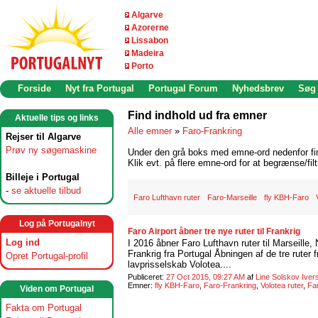
Algarve
Azorerne
Lissabon
Madeira
Porto
Forside
Nyt fra Portugal
Portugal Forum
Nyhedsbrev
Søg
Find indhold ud fra emner
Aktuelle tips og links
Alle emner
»
Faro-Frankring
Rejser til Algarve
Prøv ny søgemaskine
Under den grå boks med emne-ord nedenfor find
Klik evt. på flere emne-ord for at begrænse/filt
Billeje i Portugal
-
se aktuelle tilbud
Faro Lufthavn ruter
Faro-Marseille
fly KBH-Faro
Log på Portugalnyt
Faro Airport åbner tre nye ruter til Frankrig
Log ind
I 2016 åbner Faro Lufthavn ruter til Marseille, 
Frankrig fra Portugal Åbningen af de tre ruter 
Opret Portugal-profil
lavprisselskab Volotea....
Publiceret:
27 Oct 2015, 09:27 AM
af
Line Solskov Iver
Emner:
fly KBH-Faro
,
Faro-Frankring
,
Volotea ruter
,
Far
Viden om Portugal
Fakta om Portugal