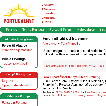
Algarve
Azorerne
Lissabon
Madeira
Porto
Forside
Nyt fra Portugal
Portugal Forum
Nyhedsbrev
Søg
Find indhold ud fra emner
Aktuelle tips og links
Alle emner
»
Faro-Marseille
Rejser til Algarve
Prøv ny søgemaskine
Under den grå boks med emne-ord nedenfor find
Klik evt. på flere emne-ord for at begrænse/filt
Billeje i Portugal
-
se aktuelle tilbud
Faro Lufthavn ruter
Faro-Frankring
fly KBH-Faro
Log på Portugalnyt
Faro Airport åbner tre nye ruter til Frankrig
Log ind
I 2016 åbner Faro Lufthavn ruter til Marseille, 
Frankrig fra Portugal Åbningen af de tre ruter 
Opret Portugal-profil
lavprisselskab Volotea....
Publiceret:
27 Oct 2015, 09:27 AM
af
Line Solskov Iver
Emner:
fly KBH-Faro
,
Faro-Frankring
,
Volotea ruter
,
Far
Viden om Portugal
Fakta om Portugal