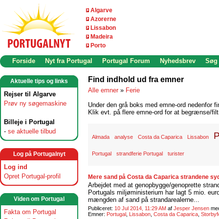
Algarve
Azorerne
Lissabon
Madeira
Porto
Forside
Nyt fra Portugal
Portugal Forum
Nyhedsbrev
Søg
Find indhold ud fra emner
Aktuelle tips og links
Alle emner
»
Ferie
Rejser til Algarve
Prøv ny søgemaskine
Under den grå boks med emne-ord nedenfor find
Klik evt. på flere emne-ord for at begrænse/filt
Billeje i Portugal
-
se aktuelle tilbud
P
Almada
analyse
Costa da Caparica
Lissabon
Log på Portugalnyt
Portugal
strandferie Portugal
turister
Log ind
Opret Portugal-profil
Mere sand på Costa da Caparica strandene syd
Arbejdet med at genopbygge/genoprette stran
Portugals miljøministerium har lagt 5 mio. euro 
Viden om Portugal
mængden af sand på strandarealerne...
Publiceret:
10 Jul 2014, 11:29 AM
af
Jesper Jensen
me
Fakta om Portugal
Emner:
Portugal
,
Lissabon
,
Costa da Caparica
,
Storbyf