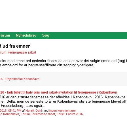
 Forum
Nyhedsbrev
Søg
d ud fra emner
rum Feriemesse rabat
oks med emne-ord nedenfor findes de artikler hvor det valgte emne-ord (tag) i
re emne-ord for at begrænse/filtrere din søgning yderligere.
16
Rejsemesse København
16 - køb billet til halv pris med rabat-invitation til feriemesse i København
016 er den største feriemesse der afholdes i København i 2016. Københavns 
erie i Bella, men de seneste to år er Københavns største feriemesse blevet af
Frederiksberg. Læs også...
 2016, 05:41 PM
af
Henrik Dahl
med
ingen kommentarer
se København
,
Forum Feriemesse rabat
,
Ferie i Forum 2016