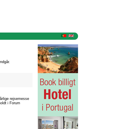
ndgår.
årlige rejsemesse
holdt i Forum