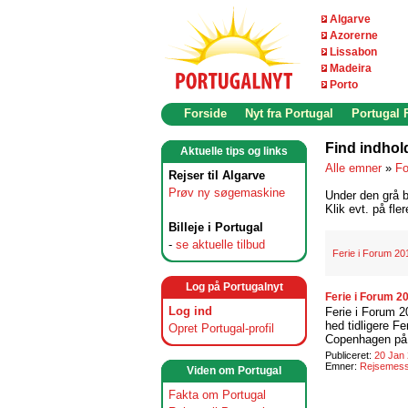
Algarve
Azorerne
Lissabon
Madeira
Porto
Forside
Nyt fra Portugal
Portugal
Find indhol
Aktuelle tips og links
Alle emner
»
Fo
Rejser til Algarve
Prøv ny søgemaskine
Under den grå b
Klik evt. på fle
Billeje i Portugal
-
se aktuelle tilbud
Ferie i Forum 20
Log på Portugalnyt
Ferie i Forum 20
Log ind
Ferie i Forum 2
hed tidligere F
Opret Portugal-profil
Copenhagen på 
Publiceret:
20 Jan
Emner:
Rejsemes
Viden om Portugal
Fakta om Portugal