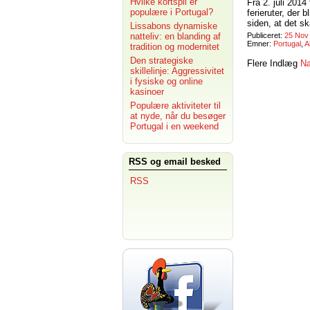
Hvilke kortspil er
Fra 2. juli 201
populære i Portugal?
ferieruter, der
siden, at det sk
Lissabons dynamiske
natteliv: en blanding af
Publiceret:
25 Nov
Emner:
Portugal
,
A
tradition og modernitet
Den strategiske
Flere Indlæg
Næ
skillelinje: Aggressivitet
i fysiske og online
kasinoer
Populære aktiviteter til
at nyde, når du besøger
Portugal i en weekend
RSS og email besked
RSS