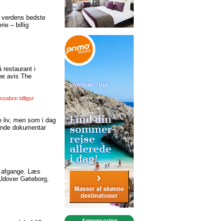
r verdens bedste
ie – billig
 restaurant i
ne avis The
issabon billigst
e liv, men som i dag
dende dokumentar
ge afgange. Læs
 Udover Gøteborg,