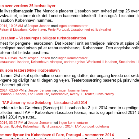
ten over verdens 25 bedste byer
ale livsstilsmagasin The Monocle placerer Lissabon som nyhed på top 25 ove
ivskvalitet, citerer dr.dk det London-baserede tidsskrift. Læs også: Lissabon-fer
Lissabon København nummer...
2014, 10:25 AM
af
Jesper Jensen
med
ingen kommentarer
Rejser til Lissabon
,
København
,
Ferie Portugal
,
Lissabon vejret
,
livskvalitet
issabon – Vesteuropas billigste turistdestination
mest for pengene i eurozonen. Det koster i snit en tredjedel mindre at spise på
enlignet med prisen på et restaurantsbesøg i København. Den engelske onli
terer det britiske postfirma...
2014, 03:48 PM
af
Jesper Jensen
med
ingen kommentarer
restaurant Lissabon
,
København
,
vinrejse
,
undersøgelse
,
Weekend i Lissabon
,
Stockholm
,
L
 nu som teaterstykke i København
Tammi Øst skal spille rollerne som mor og datter, der engang levede det sød
pengene og dårligt har til dagen og vejen. Teateropsætning baseret på prisvin
r baseret på den...
 2014, 02:50 PM
af
Jesper Jensen
med
ingen kommentarer
issabon
,
Cascais
,
The Good Life
,
København
,
Aveny-T
,
Teater
,
Ghita Nørby
 – TAP åbner ny rute Gøteborg - Lissabon Juli 2014
rekte rute fra Gøteborg (Sverige) til Lissabon fra 2. juli 2014 med to ugentli
lybilletter med TAP – København-Lissabon februar, marts og april måned 2014
så i 2014 nye ruter...
 2014, 03:27 PM
af
Jesper Jensen
med
ingen kommentarer
flyruter
,
flybillet
,
København
,
fly til Lissabon
,
2014
,
TAP portugal
,
goteborg
mmer flyrute fra København til Faro, Portugal – sommeren 2014