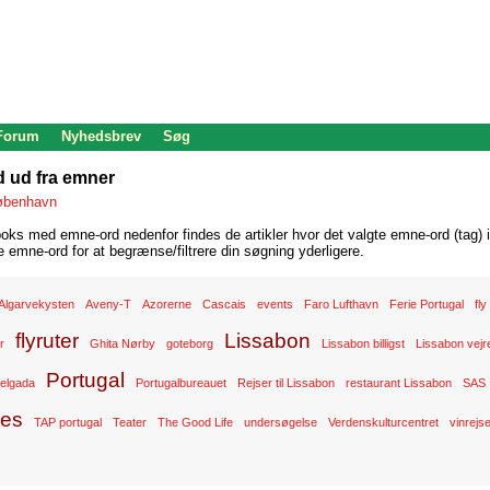
 Forum
Nyhedsbrev
Søg
d ud fra emner
øbenhavn
oks med emne-ord nedenfor findes de artikler hvor det valgte emne-ord (tag) i
re emne-ord for at begrænse/filtrere din søgning yderligere.
Algarvekysten
Aveny-T
Azorerne
Cascais
events
Faro Lufthavn
Ferie Portugal
fly
flyruter
Lissabon
er
Ghita Nørby
goteborg
Lissabon billigst
Lissabon vejr
Portugal
elgada
Portugalbureauet
Rejser til Lissabon
restaurant Lissabon
SAS
nes
TAP portugal
Teater
The Good Life
undersøgelse
Verdenskulturcentret
vinrejs