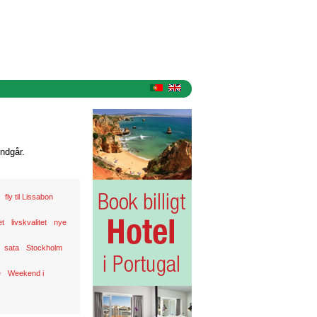
ndgår.
fly til Lissabon
et
livskvalitet
nye
sata
Stockholm
e
Weekend i