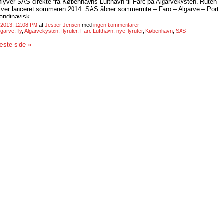
4 flyver SAS direkte fra Københavns Lufthavn til Faro på Algarvekysten. Ruten 
 bliver lanceret sommeren 2014. SAS åbner sommerrute – Faro – Algarve – Portu
andinavisk...
 2013, 12:08 PM
af
Jesper Jensen
med
ingen kommentarer
lgarve
,
fly
,
Algarvekysten
,
flyruter
,
Faro Lufthavn
,
nye flyruter
,
København
,
SAS
ste side »