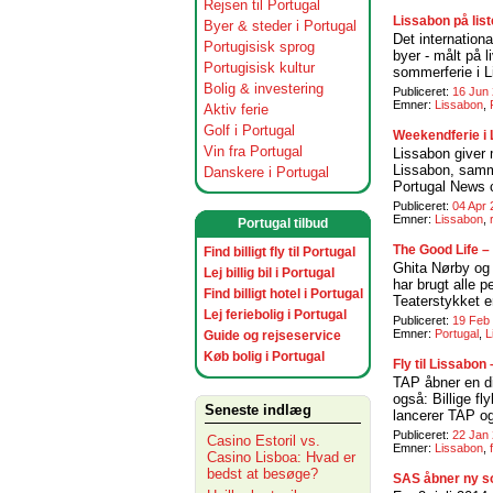
Rejsen til Portugal
Lissabon på lis
Byer & steder i Portugal
Det internation
Portugisisk sprog
byer - målt på l
Portugisisk kultur
sommerferie i 
Bolig & investering
Publiceret:
16 Jun 
Emner:
Lissabon
,
Aktiv ferie
Golf i Portugal
Weekendferie i L
Vin fra Portugal
Lissabon giver 
Lissabon, samm
Danskere i Portugal
Portugal News ci
Publiceret:
04 Apr 
Emner:
Lissabon
,
Portugal tilbud
The Good Life –
Find billigt fly til Portugal
Ghita Nørby og 
Lej billig bil i Portugal
har brugt alle 
Find billigt hotel i Portugal
Teaterstykket e
Lej feriebolig i Portugal
Publiceret:
19 Feb
Emner:
Portugal
,
L
Guide og rejseservice
Køb bolig i Portugal
Fly til Lissabon
TAP åbner en di
også: Billige f
Seneste indlæg
lancerer TAP og
Publiceret:
22 Jan
Casino Estoril vs.
Emner:
Lissabon
,
Casino Lisboa: Hvad er
bedst at besøge?
SAS åbner ny so