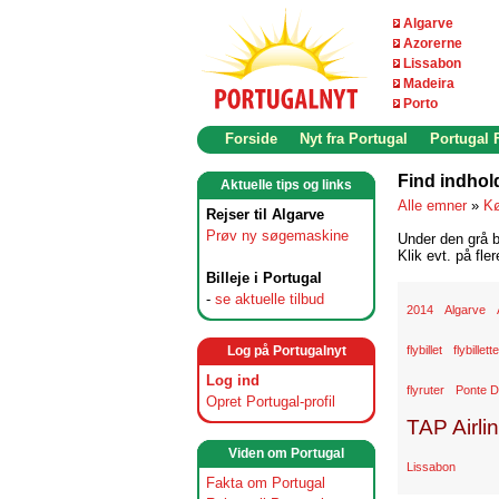
Algarve
Azorerne
Lissabon
Madeira
Porto
Forside
Nyt fra Portugal
Portugal
Find indhol
Aktuelle tips og links
Alle emner
»
K
Rejser til Algarve
Prøv ny søgemaskine
Under den grå b
Klik evt. på fle
Billeje i Portugal
-
se aktuelle tilbud
2014
Algarve
Log på Portugalnyt
flybillet
flybillett
Log ind
flyruter
Ponte D
Opret Portugal-profil
TAP Airli
Viden om Portugal
Lissabon
Fakta om Portugal