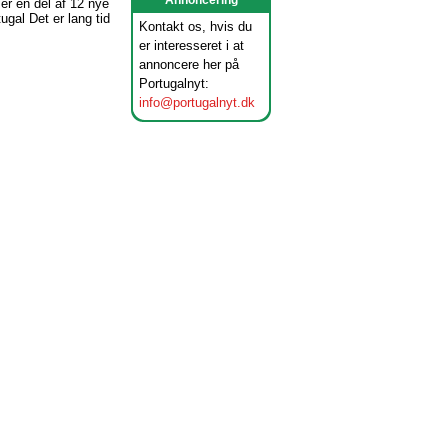
Annoncering
er en del af 12 nye
gal Det er lang tid
Kontakt os, hvis du
er interesseret i at
annoncere her på
Portugalnyt:
info@portugalnyt.dk