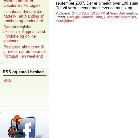
Hvilke kortspil er
september 2007. Der er tilmeldt over 100 stan
populære i Portugal?
Der vil være scener med levende musik og...
Lissabons dynamiske
Publiceret:
27 Jul 2007, 10:20 PM
af
Sean Dahl
med
in
natteliv: en blanding af
Emner:
Portugal
,
Marked
,
Børn
,
kulinariske oplevelser
,
tradition og modernitet
ferielejlighed
Den strategiske
skillelinje: Aggressivitet
i fysiske og online
kasinoer
Populære aktiviteter til
at nyde, når du besøger
Portugal i en weekend
RSS og email besked
RSS