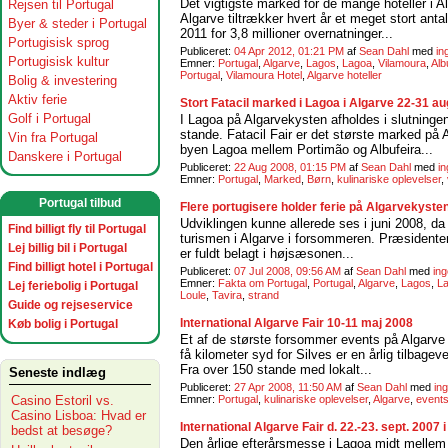
Det vigtigste marked for de mange hoteller i Al
Rejsen til Portugal
Algarve tiltrækker hvert år et meget stort anta
Byer & steder i Portugal
2011 for 3,8 millioner overnatninger...
Portugisisk sprog
Publiceret:
04 Apr 2012, 01:21 PM
af
Sean Dahl
med
in
Portugisisk kultur
Emner:
Portugal
,
Algarve
,
Lagos
,
Lagoa
,
Vilamoura
,
Alb
Portugal
,
Vilamoura Hotel
,
Algarve hoteller
Bolig & investering
Aktiv ferie
Stort Fatacil marked i Lagoa i Algarve 22-31 a
Golf i Portugal
I Lagoa på Algarvekysten afholdes i slutninge
stande. Fatacil Fair er det største marked på
Vin fra Portugal
byen Lagoa mellem Portimão og Albufeira...
Danskere i Portugal
Publiceret:
22 Aug 2008, 01:15 PM
af
Sean Dahl
med
i
Emner:
Portugal
,
Marked
,
Børn
,
kulinariske oplevelser
,
Portugal tilbud
Flere portugisere holder ferie på Algarvekyste
Udviklingen kunne allerede ses i juni 2008, da 
Find billigt fly til Portugal
turismen i Algarve i forsommeren. Præsidenten
Lej billig bil i Portugal
er fuldt belagt i højsæsonen...
Find billigt hotel i Portugal
Publiceret:
07 Jul 2008, 09:56 AM
af
Sean Dahl
med
in
Emner:
Fakta om Portugal
,
Portugal
,
Algarve
,
Lagos
,
L
Lej feriebolig i Portugal
Loule
,
Tavira
,
strand
Guide og rejseservice
International Algarve Fair 10-11 maj 2008
Køb bolig i Portugal
Et af de største forsommer events på Algarve f
få kilometer syd for Silves er en årlig tilbag
Fra over 150 stande med lokalt...
Seneste indlæg
Publiceret:
27 Apr 2008, 11:50 AM
af
Sean Dahl
med
in
Casino Estoril vs.
Emner:
Portugal
,
kulinariske oplevelser
,
Algarve
,
event
Casino Lisboa: Hvad er
International Algarve Fair d. 22.-23. sept. 2007 
bedst at besøge?
Den årlige efterårsmesse i Lagoa midt mellem 