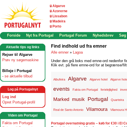
Algarve
Azorerne
Lissabon
Madeira
Porto
Forside
Nyt fra Portugal
Portugal Forum
Nyhedsbrev
Søg
Find indhold ud fra emner
Aktuelle tips og links
Alle emner
»
Lagoa
Rejser til Algarve
Prøv ny søgemaskine
Under den grå boks med emne-ord nedenfor find
Klik evt. på flere emne-ord for at begrænse/filt
Billeje i Portugal
-
se aktuelle tilbud
Algarve
Albufeira
Algarve hotel
Algarve hote
events
Log på Portugalnyt
Fakta om Portugal
ferielejlighed
inve
Log ind
Portugal
Marked
musik
Quarteira
Opret Portugal-profil
Vilamoura
Real de Santo Antonio
Vilamoura H
Viden om Portugal
Fakta om Portugal
Portugal overnatning gratis – køb for €30 i El Co