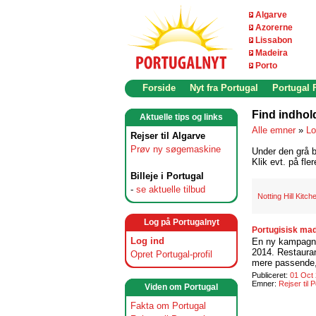
Algarve
Azorerne
Lissabon
Madeira
Porto
Forside
Nyt fra Portugal
Portugal
Find indhol
Aktuelle tips og links
Alle emner
»
Lo
Rejser til Algarve
Prøv ny søgemaskine
Under den grå b
Klik evt. på fle
Billeje i Portugal
-
se aktuelle tilbud
Notting Hill Kitch
Log på Portugalnyt
Log ind
En ny kampagne
2014. Restauran
Opret Portugal-profil
mere passende, 
Publiceret:
01 Oct
Emner:
Rejser til 
Viden om Portugal
Fakta om Portugal