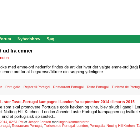
 Forum
Nyhedsbrev
Søg
d ud fra emner
ndon
oks med emne-ord nedenfor findes de artikler hvor det valgte emne-ord (tag) i
re emne-ord for at begrænse/filtrere din søgning yderligere.
en
Portugalia
Rejser til Portugal
Restaurant Portugal
Taste Portugal
Turismo de Portug
 som skal promovere Portugals gode køkken og vine, blev skudt i gang i Lo
t Notting Hill Kitchen i London åbnede Taste-Portugal kampagnen og hvilket
end et portugisisk spisested...
 2014, 02:51 PM
af
Jesper Jensen
med
ingen kommentarer
Portugal
,
Restaurant Portugal
,
Turismo de Portugal
,
London
,
Portugalia
,
Notting Hill Kitchen
,
Ta