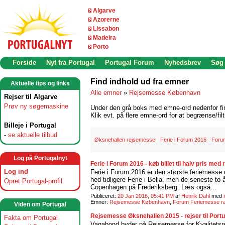
Algarve
Azorerne
Lissabon
Madeira
Porto
Forside
Nyt fra Portugal
Portugal Forum
Nyhedsbrev
Søg
Find indhold ud fra emner
Aktuelle tips og links
Alle emner
»
Rejsemesse København
Rejser til Algarve
Prøv ny søgemaskine
Under den grå boks med emne-ord nedenfor find
Klik evt. på flere emne-ord for at begrænse/filt
Billeje i Portugal
-
se aktuelle tilbud
Øksnehallen rejsemesse
Ferie i Forum 2016
Foru
Log på Portugalnyt
Ferie i Forum 2016 - køb billet til halv pris med
Log ind
Ferie i Forum 2016 er den største feriemesse
hed tidligere Ferie i Bella, men de seneste to
Opret Portugal-profil
Copenhagen på Frederiksberg. Læs også...
Publiceret:
20 Jan 2016, 05:41 PM
af
Henrik Dahl
med
Emner:
Rejsemesse København
,
Forum Feriemesse r
Viden om Portugal
Rejsemesse Øksnehallen 2015 - rejser til Port
Fakta om Portugal
Vagabond byder på Rejsemesse for Kvalitetsrejs