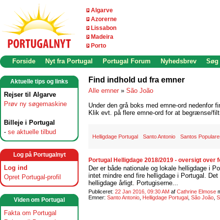
Algarve
Azorerne
Lissabon
Madeira
Porto
Forside
Nyt fra Portugal
Portugal Forum
Nyhedsbrev
Søg
Find indhold ud fra emner
Aktuelle tips og links
Alle emner
»
São João
Rejser til Algarve
Prøv ny søgemaskine
Under den grå boks med emne-ord nedenfor find
Klik evt. på flere emne-ord for at begrænse/filt
Billeje i Portugal
-
se aktuelle tilbud
Helligdage Portugal
Santo Antonio
Santos Populare
Log på Portugalnyt
Portugal Helligdage 2018/2019 - oversigt over 
Log ind
Der er både nationale og lokale helligdage i P
intet mindre end fire helligdage i Portugal. Det
Opret Portugal-profil
helligdage årligt. Portugiserne...
Publiceret:
22 Jan 2016, 09:30 AM
af
Cathrine Elmose
Emner:
Santo Antonio
,
Helligdage Portugal
,
São João
,
S
Viden om Portugal
Fakta om Portugal