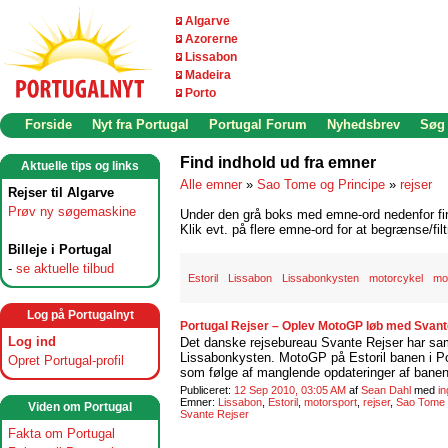
Algarve
Azorerne
Lissabon
Madeira
Porto
Forside
Nyt fra Portugal
Portugal Forum
Nyhedsbrev
Søg
Find indhold ud fra emner
Aktuelle tips og links
Alle emner
»
Sao Tome og Principe
»
rejser
Rejser til Algarve
Prøv ny søgemaskine
Under den grå boks med emne-ord nedenfor find
Klik evt. på flere emne-ord for at begrænse/filt
Billeje i Portugal
-
se aktuelle tilbud
Estoril
Lissabon
Lissabonkysten
motorcykel
mo
Log på Portugalnyt
Portugal Rejser – Oplev MotoGP løb med Svante
Log ind
Det danske rejsebureau Svante Rejser har sam
Lissabonkysten. MotoGP på Estoril banen i Por
Opret Portugal-profil
som følge af manglende opdateringer af banen
Publiceret:
12 Sep 2010, 03:05 AM
af
Sean Dahl
med
i
Emner:
Lissabon
,
Estoril
,
motorsport
,
rejser
,
Sao Tome 
Viden om Portugal
Svante Rejser
Fakta om Portugal