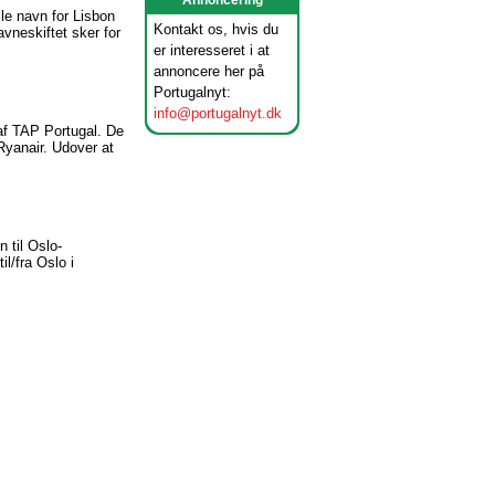
Annoncering
le navn for Lisbon
Kontakt os, hvis du
avneskiftet sker for
er interesseret i at
annoncere her på
Portugalnyt:
info@portugalnyt.dk
af TAP Portugal. De
Ryanair. Udover at
n til Oslo-
il/fra Oslo i