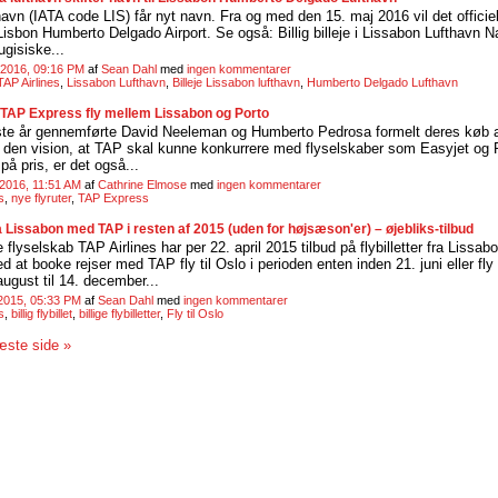
avn (IATA code LIS) får nyt navn. Fra og med den 15. maj 2016 vil det officiel
l Lisbon Humberto Delgado Airport. Se også: Billig billeje i Lissabon Lufthavn N
ugisiske...
 2016, 09:16 PM
af
Sean Dahl
med
ingen kommentarer
TAP Airlines
,
Lissabon Lufthavn
,
Billeje Lissabon lufthavn
,
Humberto Delgado Lufthavn
 TAP Express fly mellem Lissabon og Porto
ste år gennemførte David Neeleman og Humberto Pedrosa formelt deres køb 
r den vision, at TAP skal kunne konkurrere med flyselskaber som Easyjet og 
 på pris, er det også...
2016, 11:51 AM
af
Cathrine Elmose
med
ingen kommentarer
s
,
nye flyruter
,
TAP Express
 fra Lissabon med TAP i resten af 2015 (uden for højsæson'er) – øjebliks-tilbud
 flyselskab TAP Airlines har per 22. april 2015 tilbud på flybilletter fra Lissabo
at booke rejser med TAP fly til Oslo i perioden enten inden 21. juni eller fly t
august til 14. december...
2015, 05:33 PM
af
Sean Dahl
med
ingen kommentarer
s
,
billig flybillet
,
billige flybilletter
,
Fly til Oslo
ste side »