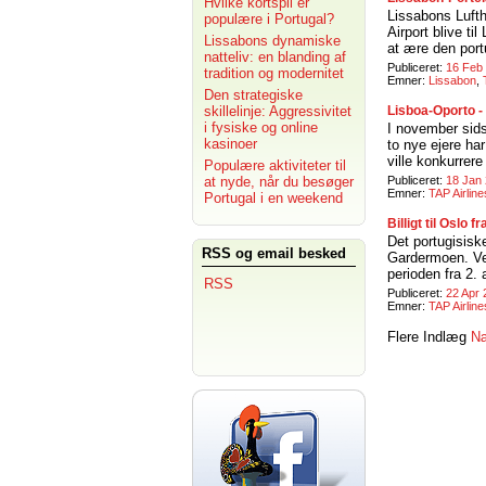
Hvilke kortspil er
Lissabons Lufth
populære i Portugal?
Airport blive ti
Lissabons dynamiske
at ære den port
natteliv: en blanding af
Publiceret:
16 Feb
tradition og modernitet
Emner:
Lissabon
,
Den strategiske
skillelinje: Aggressivitet
Lisboa-Oporto -
i fysiske og online
I november sid
kasinoer
to nye ejere ha
ville konkurrere
Populære aktiviteter til
at nyde, når du besøger
Publiceret:
18 Jan 
Emner:
TAP Airline
Portugal i en weekend
Billigt til Oslo
Det portugisiske
RSS og email besked
Gardermoen. Ved 
perioden fra 2. 
RSS
Publiceret:
22 Apr 
Emner:
TAP Airline
Flere Indlæg
Næ