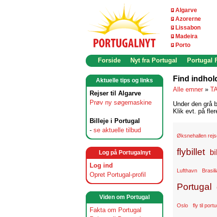
Algarve
Azorerne
Lissabon
Madeira
Porto
Forside
Nyt fra Portugal
Portugal
Find indhol
Aktuelle tips og links
Alle emner
»
TA
Rejser til Algarve
Prøv ny søgemaskine
Under den grå b
Klik evt. på fle
Billeje i Portugal
-
se aktuelle tilbud
Øksnehallen rej
flybillet
bi
Log på Portugalnyt
Log ind
Lufthavn
Brasili
Opret Portugal-profil
Portugal
Viden om Portugal
Oslo
fly til port
Fakta om Portugal