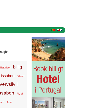
ndgår.
billig
illetpriser
t Lissabon
Billund
vervsliv i
Lissabon
Fly til
havn
Jose