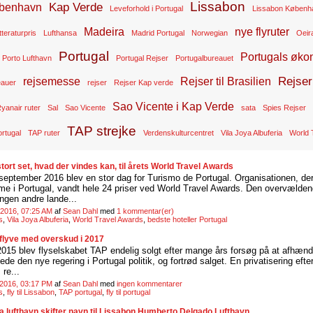
Lissabon
Kap Verde
benhavn
Leveforhold i Portugal
Lissabon Københ
Madeira
nye flyruter
tteraturpris
Lufthansa
Madrid Portugal
Norwegian
Oeir
Portugal
Portugals øko
Porto Lufthavn
Portugal Rejser
Portugalbureauet
Rejser 
rejsemesse
Rejser til Brasilien
eauer
rejser
Rejser Kap verde
Sao Vicente i Kap Verde
yanair ruter
Sal
Sao Vicente
sata
Spies Rejser
TAP strejke
rtugal
TAP ruter
Verdenskulturcentret
Vila Joya Albuferia
World 
tort set, hvad der vindes kan, til årets World Travel Awards
eptember 2016 blev en stor dag for Turismo de Portugal. Organisationen, der 
me i Portugal, vandt hele 24 priser ved World Travel Awards. Den overvælden
ingen andre lande...
 2016, 07:25 AM
af
Sean Dahl
med
1 kommentar(er)
s
,
Vila Joya Albuferia
,
World Travel Awards
,
bedste hoteller Portugal
t flyve med overskud i 2017
 2015 blev flyselskabet TAP endelig solgt efter mange års forsøg på at afhænd
ftede den nye regering i Portugal politik, og fortrød salget. En privatisering efter
 re...
 2016, 03:17 PM
af
Sean Dahl
med
ingen kommentarer
s
,
fly til Lissabon
,
TAP portugal
,
fly til portugal
a lufthavn skifter navn til Lissabon Humberto Delgado Lufthavn