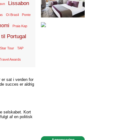
Lissabon
avn
as
Oi Brasil
Ponte
nomi
Praia Kap
til Portugal
Star Tour
TAP
Travel Awards
er sat i verden for
de succes er aldrig
e selskabet. Kort
fulgt af en politisk