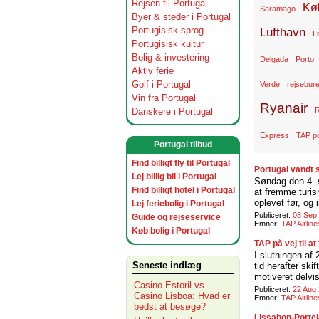
Rejsen til Portugal
Kø
Saramago
Byer & steder i Portugal
Portugisisk sprog
Lufthavn
Li
Portugisisk kultur
Bolig & investering
Delgada
Porto
Aktiv ferie
Golf i Portugal
Verde
rejsebur
Vin fra Portugal
Ryanair
R
Danskere i Portugal
Express
TAP po
Portugal tilbud
Find billigt fly til Portugal
Portugal vandt s
Lej billig bil i Portugal
Søndag den 4. s
Find billigt hotel i Portugal
at fremme turis
oplevet før, og 
Lej feriebolig i Portugal
Publiceret:
08 Sep
Guide og rejseservice
Emner:
TAP Airline
Køb bolig i Portugal
TAP på vej til a
I slutningen af
Seneste indlæg
tid herafter ski
motiveret delvis
Casino Estoril vs.
Publiceret:
22 Aug
Casino Lisboa: Hvad er
Emner:
TAP Airline
bedst at besøge?
Lissabon-Portel