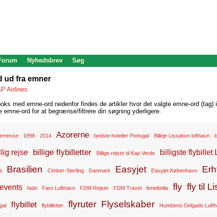
 Forum
Nyhedsbrev
Søg
d ud fra emner
P Airlines
oks med emne-ord nedenfor findes de artikler hvor det valgte emne-ord (tag) i
re emne-ord for at begrænse/filtrere din søgning yderligere.
Azorerne
semesse
1998
2014
bedste hoteller Portugal
Billeje Lissabon lufthavn
b
billige flybilletter
llig rejse
billigste flybille
Billige rejser til Kap Verde
Brasilien
Easyjet
Erh
a
Cimber-Sterling
Danmark
Easyjet København
fly
fly til 
events
fado
Faro Lufthavn
FDM Rejser
FDM Travel
ferieibella
flyruter
Flyselskaber
flybillet
ugal
flybilletter
Humberto Delgado Luft