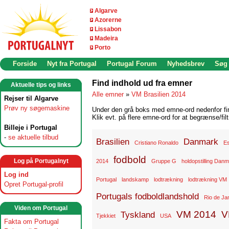
Algarve
Azorerne
Lissabon
Madeira
Porto
Forside
Nyt fra Portugal
Portugal Forum
Nyhedsbrev
Søg
Find indhold ud fra emner
Aktuelle tips og links
Alle emner
»
VM Brasilien 2014
Rejser til Algarve
Prøv ny søgemaskine
Under den grå boks med emne-ord nedenfor find
Klik evt. på flere emne-ord for at begrænse/filt
Billeje i Portugal
-
se aktuelle tilbud
Brasilien
Danmark
Cristiano Ronaldo
Es
fodbold
Log på Portugalnyt
2014
Gruppe G
holdopstilling Dan
Log ind
Portugal
landskamp
lodtrækning
lodtrækning VM
Opret Portugal-profil
Portugals fodboldlandshold
Rio de Ja
Viden om Portugal
VM 2014
V
Tyskland
Tjekkiet
USA
Fakta om Portugal