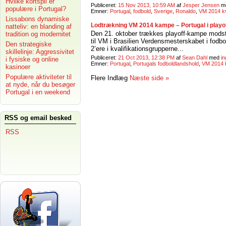
Hvilke kortspil er
Publiceret:
15 Nov 2013, 10:59 AM
af
Jesper Jensen
m
populære i Portugal?
Emner:
Portugal
,
fodbold
,
Sverige
,
Ronaldo
,
VM 2014 kva
Lissabons dynamiske
Lodtrækning VM 2014 kampe – Portugal i playof
natteliv: en blanding af
Den 21. oktober trækkes playoff-kampe modstan
tradition og modernitet
til VM i Brasilien Verdensmesterskabet i fodbold
Den strategiske
2’ere i kvalifikationsgrupperne...
skillelinje: Aggressivitet
Publiceret:
21 Oct 2013, 12:38 PM
af
Sean Dahl
med
i
i fysiske og online
Emner:
Portugal
,
Portugals fodboldlandshold
,
VM 2014 k
kasinoer
Populære aktiviteter til
Flere Indlæg
Næste side »
at nyde, når du besøger
Portugal i en weekend
RSS og email besked
RSS