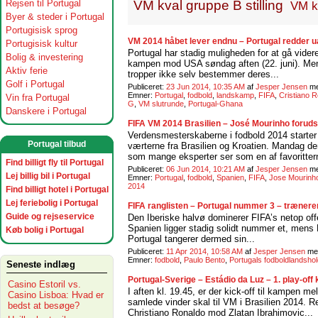
Rejsen til Portugal
VM kval gruppe B stilling
VM kv
Byer & steder i Portugal
Portugisisk sprog
VM 2014 håbet lever endnu – Portugal redder ua
Portugisisk kultur
Portugal har stadig muligheden for at gå videre 
Bolig & investering
kampen mod USA søndag aften (22. juni). Men 
Aktiv ferie
tropper ikke selv bestemmer deres...
Golf i Portugal
Publiceret:
23 Jun 2014, 10:35 AM
af
Jesper Jensen
m
Emner:
Portugal
,
fodbold
,
landskamp
,
FIFA
,
Cristiano 
Vin fra Portugal
G
,
VM slutrunde
,
Portugal-Ghana
Danskere i Portugal
FIFA VM 2014 Brasilien – José Mourinho foruds
Verdensmesterskaberne i fodbold 2014 starter
Portugal tilbud
værterne fra Brasilien og Kroatien. Mandag de
som mange eksperter ser som en af favorittern
Find billigt fly til Portugal
Publiceret:
06 Jun 2014, 10:21 AM
af
Jesper Jensen
m
Lej billig bil i Portugal
Emner:
Portugal
,
fodbold
,
Spanien
,
FIFA
,
Jose Mourinh
2014
Find billigt hotel i Portugal
Lej feriebolig i Portugal
FIFA ranglisten – Portugal nummer 3 – træneren
Guide og rejseservice
Den Iberiske halvø dominerer FIFA’s netop offe
Spanien ligger stadig solidt nummer et, mens Po
Køb bolig i Portugal
Portugal tangerer dermed sin...
Publiceret:
11 Apr 2014, 10:58 AM
af
Jesper Jensen
me
Emner:
fodbold
,
Paulo Bento
,
Portugals fodboldlandshol
Seneste indlæg
Portugal-Sverige – Estádio da Luz – 1. play-off
Casino Estoril vs.
I aften kl. 19.45, er der kick-off til kampen m
Casino Lisboa: Hvad er
samlede vinder skal til VM i Brasilien 2014. R
bedst at besøge?
Christiano Ronaldo mod Zlatan Ibrahimovic...