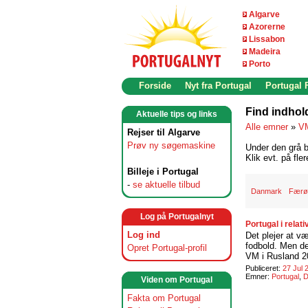
Algarve
Azorerne
Lissabon
Madeira
Porto
Forside
Nyt fra Portugal
Portugal
Find indhol
Aktuelle tips og links
Alle emner
»
VM
Rejser til Algarve
Prøv ny søgemaskine
Under den grå b
Klik evt. på fle
Billeje i Portugal
-
se aktuelle tilbud
Danmark
Færø
Log på Portugalnyt
Portugal i rela
Log ind
Det plejer at v
fodbold. Men de
Opret Portugal-profil
VM i Rusland 20
Publiceret:
27 Jul 
Emner:
Portugal
,
D
Viden om Portugal
Fakta om Portugal