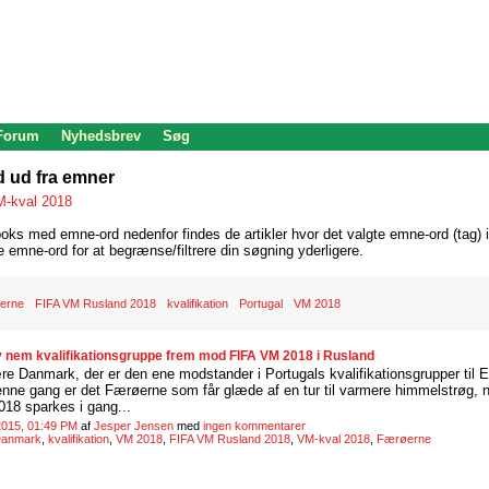
 Forum
Nyhedsbrev
Søg
d ud fra emner
-kval 2018
oks med emne-ord nedenfor findes de artikler hvor det valgte emne-ord (tag) i
re emne-ord for at begrænse/filtrere din søgning yderligere.
erne
FIFA VM Rusland 2018
kvalifikation
Portugal
VM 2018
tiv nem kvalifikationsgruppe frem mod FIFA VM 2018 i Rusland
ære Danmark, der er den ene modstander i Portugals kvalifikationsgrupper til 
nne gang er det Færøerne som får glæde af en tur til varmere himmelstrøg, når
18 sparkes i gang...
2015, 01:49 PM
af
Jesper Jensen
med
ingen kommentarer
anmark
,
kvalifikation
,
VM 2018
,
FIFA VM Rusland 2018
,
VM-kval 2018
,
Færøerne