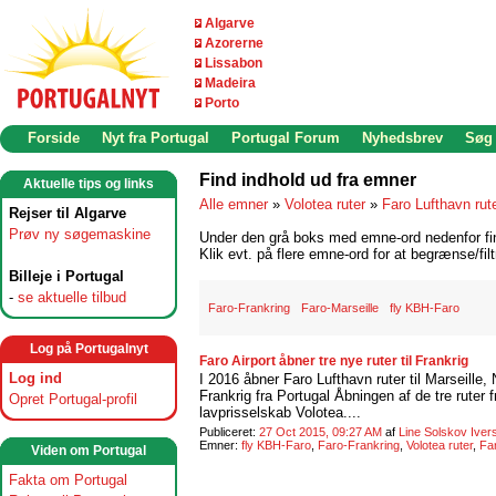
Algarve
Azorerne
Lissabon
Madeira
Porto
Forside
Nyt fra Portugal
Portugal Forum
Nyhedsbrev
Søg
Find indhold ud fra emner
Aktuelle tips og links
Alle emner
»
Volotea ruter
»
Faro Lufthavn rut
Rejser til Algarve
Prøv ny søgemaskine
Under den grå boks med emne-ord nedenfor find
Klik evt. på flere emne-ord for at begrænse/filt
Billeje i Portugal
-
se aktuelle tilbud
Faro-Frankring
Faro-Marseille
fly KBH-Faro
Log på Portugalnyt
Faro Airport åbner tre nye ruter til Frankrig
Log ind
I 2016 åbner Faro Lufthavn ruter til Marseille, 
Frankrig fra Portugal Åbningen af de tre ruter 
Opret Portugal-profil
lavprisselskab Volotea....
Publiceret:
27 Oct 2015, 09:27 AM
af
Line Solskov Iver
Emner:
fly KBH-Faro
,
Faro-Frankring
,
Volotea ruter
,
Far
Viden om Portugal
Fakta om Portugal