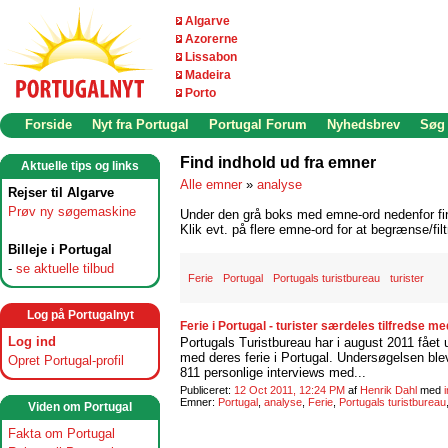
Algarve
Azorerne
Lissabon
Madeira
Porto
Forside
Nyt fra Portugal
Portugal Forum
Nyhedsbrev
Søg
Find indhold ud fra emner
Aktuelle tips og links
Alle emner
»
analyse
Rejser til Algarve
Prøv ny søgemaskine
Under den grå boks med emne-ord nedenfor find
Klik evt. på flere emne-ord for at begrænse/filt
Billeje i Portugal
-
se aktuelle tilbud
Ferie
Portugal
Portugals turistbureau
turister
Log på Portugalnyt
Ferie i Portugal - turister særdeles tilfredse me
Log ind
Portugals Turistbureau har i august 2011 fået 
med deres ferie i Portugal. Undersøgelsen ble
Opret Portugal-profil
811 personlige interviews med...
Publiceret:
12 Oct 2011, 12:24 PM
af
Henrik Dahl
med
Emner:
Portugal
,
analyse
,
Ferie
,
Portugals turistbureau
Viden om Portugal
Fakta om Portugal