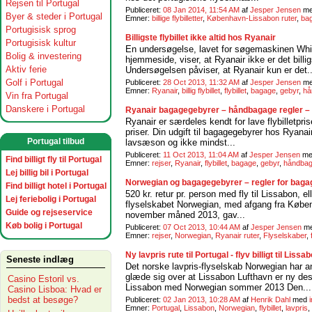
Rejsen til Portugal
Publiceret:
08 Jan 2014, 11:54 AM
af
Jesper Jensen
m
Byer & steder i Portugal
Emner:
billige flybilletter
,
København-Lissabon ruter
,
ba
Portugisisk sprog
Billigste flybillet ikke altid hos Ryanair
Portugisisk kultur
En undersøgelse, lavet for søgemaskinen Whic
Bolig & investering
hjemmeside, viser, at Ryanair ikke er det billi
Aktiv ferie
Undersøgelsen påviser, at Ryanair kun er det..
Golf i Portugal
Publiceret:
28 Oct 2013, 11:32 AM
af
Jesper Jensen
m
Emner:
Ryanair
,
billig flybillet
,
flybillet
,
bagage
,
gebyr
,
hå
Vin fra Portugal
Danskere i Portugal
Ryanair bagagegebyrer – håndbagage regler – 
Ryanair er særdeles kendt for lave flybilletpris
priser. Din udgift til bagagegebyrer hos Ryanai
Portugal tilbud
lavsæson og ikke mindst...
Publiceret:
11 Oct 2013, 11:04 AM
af
Jesper Jensen
m
Find billigt fly til Portugal
Emner:
rejser
,
Ryanair
,
flybillet
,
bagage
,
gebyr
,
håndba
Lej billig bil i Portugal
Norwegian og bagagegebyrer – regler for baga
Find billigt hotel i Portugal
520 kr. retur pr. person med fly til Lissabon, e
Lej feriebolig i Portugal
flyselskabet Norwegian, med afgang fra Københav
Guide og rejseservice
november måned 2013, gav...
Køb bolig i Portugal
Publiceret:
07 Oct 2013, 10:44 AM
af
Jesper Jensen
m
Emner:
rejser
,
Norwegian
,
Ryanair ruter
,
Flyselskaber
,
Ny lavpris rute til Portugal - flyv billigt til L
Seneste indlæg
Det norske lavpris-flyselskab Norwegian har a
glæde sig over at Lissabon Lufthavn er ny des
Casino Estoril vs.
Lissabon med Norwegian sommer 2013 Den...
Casino Lisboa: Hvad er
bedst at besøge?
Publiceret:
02 Jan 2013, 10:28 AM
af
Henrik Dahl
med
Emner:
Portugal
,
Lissabon
,
Norwegian
,
flybillet
,
lavpris
,