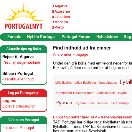
Algarve
Azorerne
Lissabon
Madeira
Porto
Forside
Nyt fra Portugal
Portugal Forum
Nyhedsbrev
Søg
Find indhold ud fra emner
Aktuelle tips og links
Alle emner
»
bagage
Rejser til Algarve
Prøv ny søgemaskine
Under den grå boks med emne-ord nedenfor find
Klik evt. på flere emne-ord for at begrænse/filt
Billeje i Portugal
-
se aktuelle tilbud
flybil
billig flybillet
billige flybilletter
boardingpas
Log på Portugalnyt
København-Lissabon ruter
kabinekuffert
lavpris
Log ind
Ryanair
Ryanair ruter
service
TAP portugal
Opret Portugal-profil
Billige flybilletter med TAP – København-Lissa
Viden om Portugal
TAP Portugal har billige retur flybilletter på r
flybilletter – med TAP fra København til Lissab
Fakta om Portugal
hos det portugisiske flyselskab...