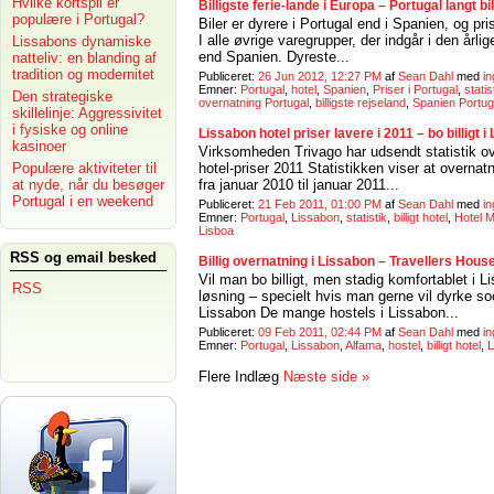
Hvilke kortspil er
Billigste ferie-lande i Europa – Portugal langt b
populære i Portugal?
Biler er dyrere i Portugal end i Spanien, og pr
I alle øvrige varegrupper, der indgår i den årli
Lissabons dynamiske
end Spanien. Dyreste...
natteliv: en blanding af
tradition og modernitet
Publiceret:
26 Jun 2012, 12:27 PM
af
Sean Dahl
med
i
Emner:
Portugal
,
hotel
,
Spanien
,
Priser i Portugal
,
statis
Den strategiske
overnatning Portugal
,
billigste rejseland
,
Spanien Portug
skillelinje: Aggressivitet
i fysiske og online
Lissabon hotel priser lavere i 2011 – bo billigt
kasinoer
Virksomheden Trivago har udsendt statistik ov
Populære aktiviteter til
hotel-priser 2011 Statistikken viser at overna
at nyde, når du besøger
fra januar 2010 til januar 2011...
Portugal i en weekend
Publiceret:
21 Feb 2011, 01:00 PM
af
Sean Dahl
med
i
Emner:
Portugal
,
Lissabon
,
statistik
,
billigt hotel
,
Hotel M
Lisboa
RSS og email besked
Billig overnatning i Lissabon – Travellers Hou
Vil man bo billigt, men stadig komfortablet i 
RSS
løsning – specielt hvis man gerne vil dyrke s
Lissabon De mange hostels i Lissabon...
Publiceret:
09 Feb 2011, 02:44 PM
af
Sean Dahl
med
i
Emner:
Portugal
,
Lissabon
,
Alfama
,
hostel
,
billigt hotel
,
L
Flere Indlæg
Næste side »