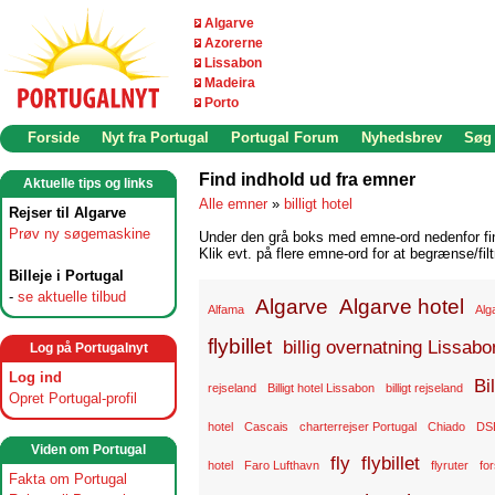
Algarve
Azorerne
Lissabon
Madeira
Porto
Forside
Nyt fra Portugal
Portugal Forum
Nyhedsbrev
Søg
Find indhold ud fra emner
Aktuelle tips og links
Alle emner
»
billigt hotel
Rejser til Algarve
Prøv ny søgemaskine
Under den grå boks med emne-ord nedenfor find
Klik evt. på flere emne-ord for at begrænse/filt
Billeje i Portugal
-
se aktuelle tilbud
Algarve
Algarve hotel
Alfama
Alg
flybillet
billig overnatning Lissabo
Log på Portugalnyt
Log ind
Bi
rejseland
Billigt hotel Lissabon
billigt rejseland
Opret Portugal-profil
hotel
Cascais
charterrejser Portugal
Chiado
DS
Viden om Portugal
fly
flybillet
hotel
Faro Lufthavn
flyruter
for
Fakta om Portugal