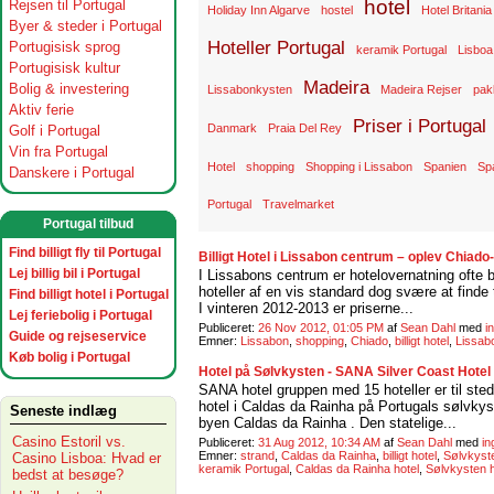
hotel
Rejsen til Portugal
Holiday Inn Algarve
hostel
Hotel Britania
Byer & steder i Portugal
Hoteller Portugal
Portugisisk sprog
keramik Portugal
Lisboa
Portugisisk kultur
Madeira
Bolig & investering
Lissabonkysten
Madeira Rejser
pak
Aktiv ferie
Priser i Portugal
Danmark
Praia Del Rey
Golf i Portugal
Vin fra Portugal
Hotel
shopping
Shopping i Lissabon
Spanien
Sp
Danskere i Portugal
Portugal
Travelmarket
Portugal tilbud
Find billigt fly til Portugal
Billigt Hotel i Lissabon centrum – oplev Chiad
Lej billig bil i Portugal
I Lissabons centrum er hotelovernatning ofte 
hoteller af en vis standard dog svære at finde 
Find billigt hotel i Portugal
I vinteren 2012-2013 er priserne...
Lej feriebolig i Portugal
Publiceret:
26 Nov 2012, 01:05 PM
af
Sean Dahl
med
i
Guide og rejseservice
Emner:
Lissabon
,
shopping
,
Chiado
,
billigt hotel
,
Lissabo
Køb bolig i Portugal
Hotel på Sølvkysten - SANA Silver Coast Hotel
SANA hotel gruppen med 15 hoteller er til sted
hotel i Caldas da Rainha på Portugals sølvkys
Seneste indlæg
byen Caldas da Rainha . Den statelige...
Casino Estoril vs.
Publiceret:
31 Aug 2012, 10:34 AM
af
Sean Dahl
med
i
Emner:
strand
,
Caldas da Rainha
,
billigt hotel
,
Sølvkyst
Casino Lisboa: Hvad er
keramik Portugal
,
Caldas da Rainha hotel
,
Sølvkysten h
bedst at besøge?