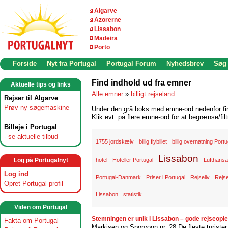
Algarve
Azorerne
Lissabon
Madeira
Porto
Forside
Nyt fra Portugal
Portugal Forum
Nyhedsbrev
Søg
Find indhold ud fra emner
Aktuelle tips og links
Alle emner
»
billigt rejseland
Rejser til Algarve
Prøv ny søgemaskine
Under den grå boks med emne-ord nedenfor find
Klik evt. på flere emne-ord for at begrænse/filt
Billeje i Portugal
-
se aktuelle tilbud
1755 jordskælv
billig flybillet
billig overnatning Portu
Lissabon
Log på Portugalnyt
hotel
Hoteller Portugal
Lufthansa
Log ind
Portugal-Danmark
Priser i Portugal
Rejseliv
Rejse
Opret Portugal-profil
Lissabon
statistik
Viden om Portugal
Stemningen er unik i Lissabon – gode rejseopl
Fakta om Portugal
Markisen og Sporvogn nr. 28 De fleste turiste