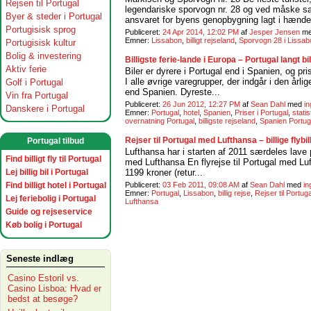
Rejsen til Portugal
legendariske sporvogn nr. 28 og ved måske sam
Byer & steder i Portugal
ansvaret for byens genopbygning lagt i hænde
Portugisisk sprog
Publiceret:
24 Apr 2014, 12:02 PM
af
Jesper Jensen
m
Emner:
Lissabon
,
billigt rejseland
,
Sporvogn 28 i Lissab
Portugisisk kultur
Bolig & investering
Billigste ferie-lande i Europa – Portugal langt b
Aktiv ferie
Biler er dyrere i Portugal end i Spanien, og pr
I alle øvrige varegrupper, der indgår i den årli
Golf i Portugal
end Spanien. Dyreste...
Vin fra Portugal
Publiceret:
26 Jun 2012, 12:27 PM
af
Sean Dahl
med
i
Danskere i Portugal
Emner:
Portugal
,
hotel
,
Spanien
,
Priser i Portugal
,
statis
overnatning Portugal
,
billigste rejseland
,
Spanien Portug
Rejser til Portugal med Lufthansa – billige flybi
Portugal tilbud
Lufthansa har i starten af 2011 særdeles lave pri
Find billigt fly til Portugal
med Lufthansa En flyrejse til Portugal med Luf
Lej billig bil i Portugal
1199 kroner (retur...
Find billigt hotel i Portugal
Publiceret:
03 Feb 2011, 09:08 AM
af
Sean Dahl
med
i
Emner:
Portugal
,
Lissabon
,
billig rejse
,
Rejser til Portuga
Lej feriebolig i Portugal
Lufthansa
Guide og rejseservice
Køb bolig i Portugal
Seneste indlæg
Casino Estoril vs.
Casino Lisboa: Hvad er
bedst at besøge?