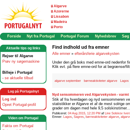
Algarve
Azorerne
Lissabon
Madeira
Porto
Forside
Nyt fra Portugal
Portugal Forum
Nyhedsbrev
Søg
Find indhold ud fra emner
Aktuelle tips og links
Alle emner
»
efterårsferie algarvekysten
Rejser til Algarve
Prøv ny søgemaskine
Under den grå boks med emne-ord nedenfor find
Klik evt. på flere emne-ord for at begrænse/filt
Billeje i Portugal
-
se aktuelle tilbud
algarve september
børneaktiviteter algarve
Lagos
Log på Portugalnyt
Nyd sensommeren ved Algarvekysten - varmt 
Log ind
Stik af fra hverdagen og nyd sensommeren ved 
statistikker er Algarve et af de mest solrige 
Opret Portugal-profil
grader om dagen med hele 9,5 solskinstimer...
Publiceret:
04 Aug 2015, 12:20 PM
af
Line Solskov Iver
Emner:
Lagos
,
Sagres
,
børneaktiviteter algarve
,
algarv
Viden om Portugal
Fakta om Portugal