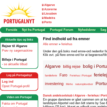
Algarve
Azorerne
Lissabon
Madeira
Porto
Forside
Nyt fra Portugal
Portugal Forum
Nyhedsbrev
Søg
Find indhold ud fra emner
Aktuelle tips og links
Alle emner
»
feriehus
Rejser til Algarve
Prøv ny søgemaskine
Under den grå boks med emne-ord nedenfor find
Klik evt. på flere emne-ord for at begrænse/filt
Billeje i Portugal
-
se aktuelle tilbud
Algarve
bolig i Port
billig rejse
feriele
Faro
Log på Portugalnyt
familieferie
Feriehus i Portugal
Log ind
Portu
investering
Minho
naturoplevelser
Opret Portugal-profil
Dansk andelsselskab i Algarve - feriehus i Por
Viden om Portugal
En gruppe danskere er gået sammen om at købe 
landsbyen Alportel ved den lidt større by Sao 
Fakta om Portugal
lufthavn (25 km). Huset er udbudt som andelsp