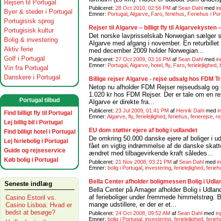
Rejsen til Portugal
Publiceret:
28 Oct 2010, 02:56 PM
af
Sean Dahl
med
i
Byer & steder i Portugal
Emner:
Portugal
,
Algarve
,
Faro
,
feriehus
,
Feriehus i Por
Portugisisk sprog
Rejser til Algarve – billigt fly til Algarvekyst
Portugisisk kultur
Det norske lavprisselskab Norwegian sælger sid
Bolig & investering
Algarve med afgang i november. En returbille
Aktiv ferie
med december 2009 holder Norwegian...
Golf i Portugal
Publiceret:
27 Oct 2009, 03:16 PM
af
Sean Dahl
med
i
Emner:
Portugal
,
Algarve
,
hotel
,
fly
,
Faro
,
ferielejlighed
,
Vin fra Portugal
Danskere i Portugal
Billige rejser Algarve - rejse udsalg hos FDM T
Netop nu afholder FDM Rejser rejseudsalg og er
1.020 kr hos FDM Rejser. Der er tale om en retur
Portugal tilbud
Algarve er direkte fra...
Publiceret:
23 Jul 2009, 01:41 PM
af
Henrik Dahl
med
i
Find billigt fly til Portugal
Emner:
Algarve
,
fly
,
ferielejlighed
,
feriehus
,
ferierejse
,
re
Lej billig bil i Portugal
EU dom støtter ejere af bolig i udlandet
Find billigt hotel i Portugal
De omkring 50.000 danske ejere af boliger i u
Lej feriebolig i Portugal
fået en vigtig indrømmelse af de danske skatt
Guide og rejseservice
ændret med tilbagevirkende kraft således...
Køb bolig i Portugal
Publiceret:
21 Nov 2008, 03:21 PM
af
Sean Dahl
med
i
Emner:
bolig i Portugal
,
investering
,
ferielejlighed
,
ferieh
Bella Center afholder boligmessen Bolig i Udla
Seneste indlæg
Bella Center på Amager afholder Bolig i Udlan
af ferieboliger under fremmede himmelstrøg. B
Casino Estoril vs.
mange udstillere, er der er et...
Casino Lisboa: Hvad er
bedst at besøge?
Publiceret:
24 Oct 2008, 09:52 AM
af
Sean Dahl
med
i
Emner:
bolig i Portugal
,
investering
,
ferielejlighed
,
ferieh