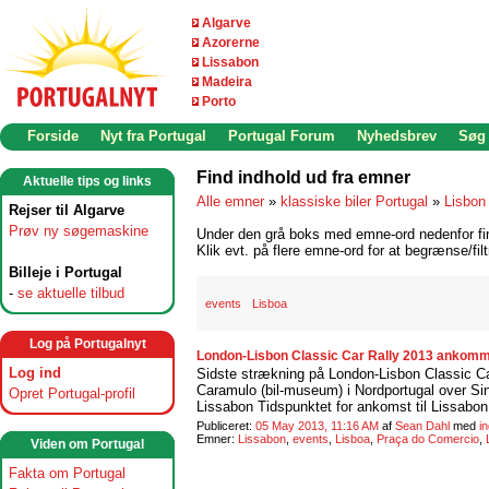
Algarve
Azorerne
Lissabon
Madeira
Porto
Forside
Nyt fra Portugal
Portugal Forum
Nyhedsbrev
Søg
Find indhold ud fra emner
Aktuelle tips og links
Alle emner
»
klassiske biler Portugal
»
Lisbon
Rejser til Algarve
Prøv ny søgemaskine
Under den grå boks med emne-ord nedenfor find
Klik evt. på flere emne-ord for at begrænse/filt
Billeje i Portugal
-
se aktuelle tilbud
events
Lisboa
Log på Portugalnyt
London-Lisbon Classic Car Rally 2013 ankommer
Log ind
Sidste strækning på London-Lisbon Classic Ca
Caramulo (bil-museum) i Nordportugal over Sin
Opret Portugal-profil
Lissabon Tidspunktet for ankomst til Lissabon.
Publiceret:
05 May 2013, 11:16 AM
af
Sean Dahl
med
i
Emner:
Lissabon
,
events
,
Lisboa
,
Praça do Comercio
,
Viden om Portugal
Fakta om Portugal