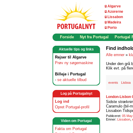
Algarve
Azorerne
Lissabon
Madeira
Porto
Forside
Nyt fra Portugal
Portugal
Find indhol
Aktuelle tips og links
Alle emner
»
kl
Rejser til Algarve
Prøv ny søgemaskine
Under den grå b
Klik evt. på fle
Billeje i Portugal
-
se aktuelle tilbud
events
Lisboa
Log på Portugalnyt
London-Lisbon C
Log ind
Sidste stræknin
Caramulo (bil-m
Opret Portugal-profil
Lissabon Tidspu
Publiceret:
05 May
Emner:
Lissabon
,
Viden om Portugal
Fakta om Portugal