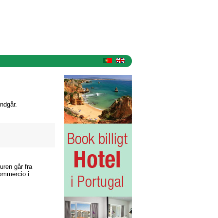
ndgår.
uren går fra
Commercio i