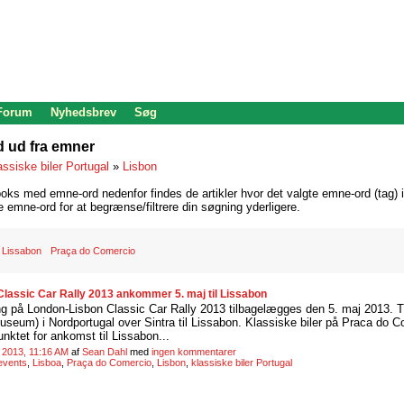
 Forum
Nyhedsbrev
Søg
d ud fra emner
assiske biler Portugal
»
Lisbon
oks med emne-ord nedenfor findes de artikler hvor det valgte emne-ord (tag) i
re emne-ord for at begrænse/filtrere din søgning yderligere.
Lissabon
Praça do Comercio
lassic Car Rally 2013 ankommer 5. maj til Lissabon
g på London-Lisbon Classic Car Rally 2013 tilbagelægges den 5. maj 2013. T
useum) i Nordportugal over Sintra til Lissabon. Klassiske biler på Praca do 
nktet for ankomst til Lissabon...
 2013, 11:16 AM
af
Sean Dahl
med
ingen kommentarer
events
,
Lisboa
,
Praça do Comercio
,
Lisbon
,
klassiske biler Portugal