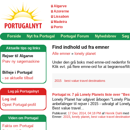
Algarve
Azorerne
Lissabon
Madeira
Porto
Forside
Nyt fra Portugal
Portugal Forum
Nyhedsbrev
Søg
Find indhold ud fra emner
Aktuelle tips og links
Alle emner
»
lonely planet
Rejser til Algarve
Prøv ny søgemaskine
Under den grå boks med emne-ord nedenfor find
Klik evt. på flere emne-ord for at begrænse/filt
Billeje i Portugal
-
se aktuelle tilbud
2015
best value travel destinations
Log på Portugalnyt
Portugal nr. 7 på Lonely Planets liste over "Bes
Log ind
Lonely Planet har udgivet årbogen "Lonely Pla
anbefalinger til rejser i 2015 - udvalgt af Lone
Opret Portugal-profil
Best value travel...
Publiceret:
17 Dec 2014, 04:18 PM
af
Henrik Dahl
med
Emner:
2015
,
lonely planet
,
best value travel destinatio
Viden om Portugal
Fakta om Portugal