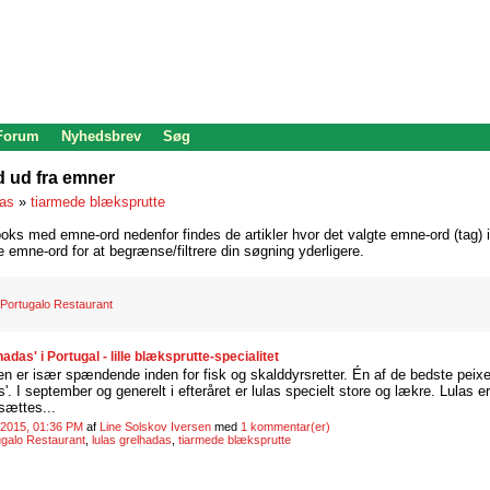
 Forum
Nyhedsbrev
Søg
d ud fra emner
las
»
tiarmede blæksprutte
oks med emne-ord nedenfor findes de artikler hvor det valgte emne-ord (tag) i
re emne-ord for at begrænse/filtrere din søgning yderligere.
Portugalo Restaurant
adas' i Portugal - lille blæksprutte-specialitet
n er især spændende inden for fisk og skalddyrsretter. Én af de bedste peixe (
as'. I september og generelt i efteråret er lulas specielt store og lækre. Lulas e
sættes...
 2015, 01:36 PM
af
Line Solskov Iversen
med
1 kommentar(er)
ugalo Restaurant
,
lulas grelhadas
,
tiarmede blæksprutte