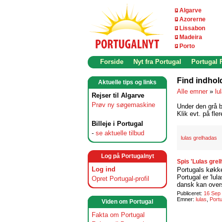
Algarve
Azorerne
Lissabon
Madeira
Porto
Forside
Nyt fra Portugal
Portugal
Find indhol
Aktuelle tips og links
Alle emner
»
lu
Rejser til Algarve
Prøv ny søgemaskine
Under den grå b
Klik evt. på fle
Billeje i Portugal
-
se aktuelle tilbud
lulas grelhadas
Log på Portugalnyt
Spis 'Lulas grelh
Log ind
Portugals køkke
Portugal er 'lul
Opret Portugal-profil
dansk kan over
Publiceret:
16 Sep
Emner:
lulas
,
Port
Viden om Portugal
Fakta om Portugal