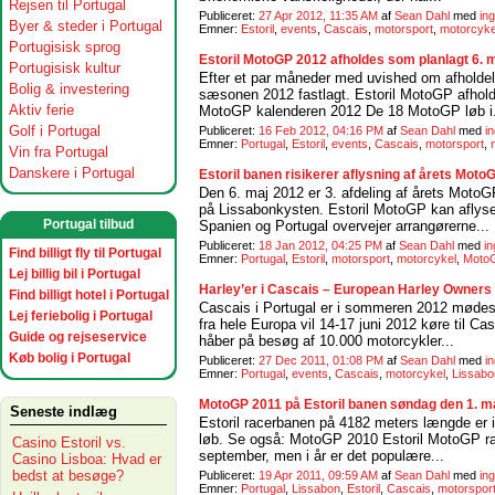
Rejsen til Portugal
Publiceret:
27 Apr 2012, 11:35 AM
af
Sean Dahl
med
in
Byer & steder i Portugal
Emner:
Estoril
,
events
,
Cascais
,
motorsport
,
motorcyke
Portugisisk sprog
Estoril MotoGP 2012 afholdes som planlagt 6. 
Portugisisk kultur
Efter et par måneder med uvished om afholde
Bolig & investering
sæsonen 2012 fastlagt. Estoril MotoGP afhold
Aktiv ferie
MotoGP kalenderen 2012 De 18 MotoGP løb i.
Golf i Portugal
Publiceret:
16 Feb 2012, 04:16 PM
af
Sean Dahl
med
i
Emner:
Portugal
,
Estoril
,
events
,
Cascais
,
motorsport
,
Vin fra Portugal
Danskere i Portugal
Estoril banen risikerer aflysning af årets Moto
Den 6. maj 2012 er 3. afdeling af årets MotoGP 
på Lissabonkysten. Estoril MotoGP kan aflyse
Portugal tilbud
Spanien og Portugal overvejer arrangørerne...
Publiceret:
18 Jan 2012, 04:25 PM
af
Sean Dahl
med
i
Find billigt fly til Portugal
Emner:
Portugal
,
Estoril
,
motorsport
,
motorcykel
,
Moto
Lej billig bil i Portugal
Harley’er i Cascais – European Harley Owners 
Find billigt hotel i Portugal
Cascais i Portugal er i sommeren 2012 mødest
Lej feriebolig i Portugal
fra hele Europa vil 14-17 juni 2012 køre til C
Guide og rejseservice
håber på besøg af 10.000 motorcykler...
Køb bolig i Portugal
Publiceret:
27 Dec 2011, 01:08 PM
af
Sean Dahl
med
i
Emner:
Portugal
,
events
,
Cascais
,
motorcykel
,
Lissabo
MotoGP 2011 på Estoril banen søndag den 1. ma
Seneste indlæg
Estoril racerbanen på 4182 meters længde er i
løb. Se også: MotoGP 2010 Estoril MotoGP rac
Casino Estoril vs.
september, men i år er det populære...
Casino Lisboa: Hvad er
bedst at besøge?
Publiceret:
19 Apr 2011, 09:59 AM
af
Sean Dahl
med
in
Emner:
Portugal
,
Lissabon
,
Estoril
,
Cascais
,
motorspor