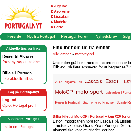
Algarve
Azorerne
Lissabon
Madeira
Porto
Forside
Nyt fra Portugal
Portugal Forum
Nyhedsbrev
Søg
Find indhold ud fra emner
Aktuelle tips og links
Alle emner
»
motorcykel
Rejser til Algarve
Prøv ny søgemaskine
Under den grå boks med emne-ord nedenfor find
Klik evt. på flere emne-ord for at begrænse/filt
Billeje i Portugal
-
se aktuelle tilbud
Estoril
Cascais
Est
2012
Algarve
bil
motorsport
MotoGP
Log på Portugalnyt
oplevelser i Portu
Log ind
Rejser til Portugal
Sao Tome og Principe
Svante Re
Opret Portugal-profil
Billig billet til MotoGP i Portugal – kun €20 for
Viden om Portugal
Estoril motorbanen nord for Cascais på Lissab
– motorcyklernes Grand Prix i Portugal. Se mer
Fakta om Portugal
økonomiske vanskeligheder, der har...