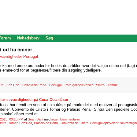
 Forum
Nyhedsbrev
Søg
d ud fra emner
værdigheder Portugal
oks med emne-ord nedenfor findes de artikler hvor det valgte emne-ord (tag) i
re emne-ord for at begrænse/filtrere din søgning yderligere.
sto
Foz Coa
Palacio da Pena
Portugal
Portugal oplevelser
Sintra
Tomar
ltur-seværdigheder på Coca-Cola dåser
tugal har sendt en serie af cola-dåser på markedet med motiver af portugisi
erier, Convento de Cristo i Tomar og Palácio Pena i Sintra Den specielle Coc
‘slanke’ dåser med et...
 2013, 03:10 PM
af
Sean Dahl
med
ingen kommentarer
intra
,
Tomar
,
Foz Coa
,
Palacio da Pena
,
Convento de Cristo
,
Portugal oplevelser
,
seværdighe