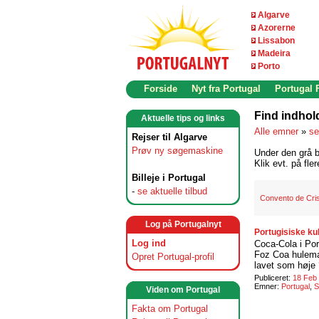
Algarve
Azorerne
Lissabon
Madeira
Porto
Forside
Nyt fra Portugal
Portugal
Find indhol
Aktuelle tips og links
Alle emner
»
se
Rejser til Algarve
Prøv ny søgemaskine
Under den grå b
Klik evt. på fle
Billeje i Portugal
-
se aktuelle tilbud
Convento de Cri
Log på Portugalnyt
Portugisiske ku
Log ind
Coca-Cola i Por
Foz Coa hulemal
Opret Portugal-profil
lavet som høje 
Publiceret:
18 Feb
Emner:
Portugal
,
S
Viden om Portugal
Fakta om Portugal