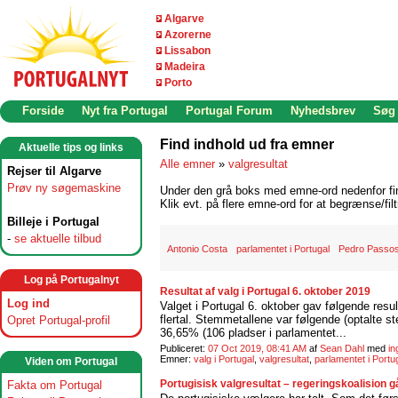
Algarve
Azorerne
Lissabon
Madeira
Porto
Forside
Nyt fra Portugal
Portugal Forum
Nyhedsbrev
Søg
Find indhold ud fra emner
Aktuelle tips og links
Alle emner
»
valgresultat
Rejser til Algarve
Prøv ny søgemaskine
Under den grå boks med emne-ord nedenfor find
Klik evt. på flere emne-ord for at begrænse/filt
Billeje i Portugal
-
se aktuelle tilbud
Antonio Costa
parlamentet i Portugal
Pedro Passos
Log på Portugalnyt
Resultat af valg i Portugal 6. oktober 2019
Log ind
Valget i Portugal 6. oktober gav følgende resul
flertal. Stemmetallene var følgende (optalte 
Opret Portugal-profil
36,65% (106 pladser i parlamentet...
Publiceret:
07 Oct 2019, 08:41 AM
af
Sean Dahl
med
i
Emner:
valg i Portugal
,
valgresultat
,
parlamentet i Portu
Viden om Portugal
Portugisisk valgresultat – regeringskoalision g
Fakta om Portugal