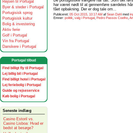
De portugisiske vælgere har talt. Som det fø
Rejsen til Portugal
har været nødt til at gennemføre særdeles hår
Byer & steder i Portugal
fået opbakning. Der er dog tale om...
Portugisisk sprog
Publiceret:
05 Oct 2015, 10:17 AM
af
Sean Dahl
med
i
Portugisisk kultur
Emner:
politik
,
valg i Portugal
,
Pedro Passos Coelho
,
An
Bolig & investering
Aktiv ferie
Golf i Portugal
Vin fra Portugal
Danskere i Portugal
Portugal tilbud
Find billigt fly til Portugal
Lej billig bil i Portugal
Find billigt hotel i Portugal
Lej feriebolig i Portugal
Guide og rejseservice
Køb bolig i Portugal
Seneste indlæg
Casino Estoril vs.
Casino Lisboa: Hvad er
bedst at besøge?