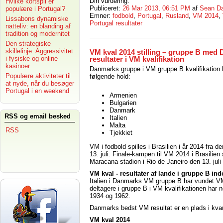
Din vurdering:
Hvilke kortspil er
Publiceret:
26 Mar 2013, 06:51 PM
af
Sean Da
populære i Portugal?
Emner:
fodbold
,
Portugal
,
Rusland
,
VM 2014
,
Lissabons dynamiske
Portugal resultater
natteliv: en blanding af
tradition og modernitet
Den strategiske
skillelinje: Aggressivitet
VM kval 2014 stilling – gruppe B med 
i fysiske og online
resultater i VM kvalifikation
kasinoer
Danmarks gruppe i VM gruppe B kvalifikation 
Populære aktiviteter til
følgende hold:
at nyde, når du besøger
Portugal i en weekend
Armenien
Bulgarien
Danmark
RSS og email besked
Italien
Malta
RSS
Tjekkiet
VM i fodbold spilles i Brasilien i år 2014 fra den
13. juli. Finale-kampen til VM 2014 i Brasilien 
Maracana stadion i Rio de Janeiro den 13. juli
VM kval - resultater af lande i gruppe B in
Italien i Danmarks VM gruppe B har vundet VM 
deltagere i gruppe B i VM kvalifikationen har
1934 og 1962.
Danmarks bedst VM resultat er en plads i kvarf
VM kval 2014