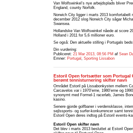
Van Wolfswinkel’s nye arbejdsplads bliver Pre
England, county Norfolk.
Norwich City ligger i marts 2013 komfortabelt 
december 2012 slog Norwich City sågar Micha
Swansea.
Hollandske Van Wolfswinkel nåede at score 20
Holland i 2011 for 5,6 millioner euro.
Se også: Den aktuelle stilling i Portugals be
Din vurdering:
Publiceret:
21 Mar 2013, 08:56 PM
af
Sean Da
Emner:
Portugal
,
Sporting Lissabon
Estoril Open fortsætter som Portugal
berømt tennisturnering skifter navn
Området Estoril på Lissabonkysten mellem C
Carcavelos var i 1970’erne, 1980’erne og 1990
synonymt med Formel-1 racerløb, James Bond
kasino.
Senere gjorde golfbaner i verdensklasse, inter
sejlssports- og surfer-konkurrencer samt tenni
Estoril Open deres indtog på Estoril events-ka
Estoril Open skifter navn
Det blev i marts 2013 besluttet at Estoril Open