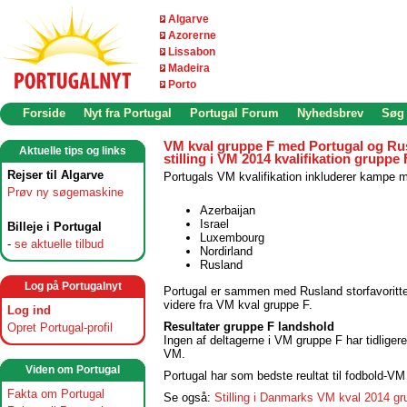
Algarve
Azorerne
Lissabon
Madeira
Porto
Forside
Nyt fra Portugal
Portugal Forum
Nyhedsbrev
Søg
VM kval gruppe F med Portugal og Ru
Aktuelle tips og links
stilling i VM 2014 kvalifikation gruppe 
Rejser til Algarve
Portugals VM kvalifikation inkluderer kampe 
Prøv ny søgemaskine
Azerbaijan
Israel
Billeje i Portugal
Luxembourg
-
se aktuelle tilbud
Nordirland
Rusland
Log på Portugalnyt
Portugal er sammen med Rusland storfavoritter
videre fra VM kval gruppe F.
Log ind
Resultater gruppe F landshold
Opret Portugal-profil
Ingen af deltagerne i VM gruppe F har tidliger
VM.
Viden om Portugal
Portugal har som bedste reultat til fodbold-VM
Fakta om Portugal
Se også:
Stilling i Danmarks VM kval 2014 g