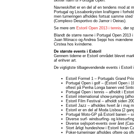
skifter navn til Portugal Open.
Navneskiftet er en del af en tendens mod at 
Portugal og Lissabonkysten kraftigere i forhold t
men turneringen afholdes fortsat samme sted 
(Complexo Desportivo do Jamor i Oeiras).
Se mere om
Estoril Open 2013 i tennis
, der sp
Blandt de større navne i Portugal Open 2013 
Juan Mónaco og Andrea Seppi hos mændene og 
Cirstea hos kvinderne.
De største events i Estoril
Gennem tiderne er Estoril området blevet mar
af enhver art.
De vigtigtste tilbagevendende events i Estoril 
Estoril Formel 1 – Portugals Grand Prix
Portugal Open i golf – (Estoril Open i 1
oftest på Penha Longa banen ved Sintr
Portugal Open i tennis – afholdt i Estor
Estoril international show-jumping (afhol
Estoril Film Festival – afholdt siden 20
Estoril Jazz – afholdes hvert år i maj 
Estoril er en del af Moda Lisboa (2 gang
Portugal Moto-GP på Estoril banen – si
Diverse surf- windsurfing- og kitesurf
Diverse sejlsport-events over året (Cas
Stort årligt hundeshow i Estoril foran C
Poker-turneringer afholdes oftere og oft