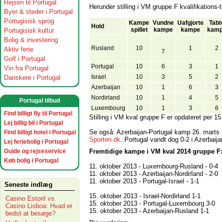
Rejsen til Portugal
Herunder stilling i VM gruppe F kvalifikations-
Byer & steder i Portugal
Portugisisk sprog
Kampe
Vundne
Uafgjorte
Tabt
Hold
spillet
kampe
kampe
kam
Portugisisk kultur
Bolig & investering
Rusland
10
1
2
Aktiv ferie
7
Golf i Portugal
Portugal
10
6
3
1
Vin fra Portugal
Israel
10
3
5
2
Danskere i Portugal
Azerbaijan
10
1
6
3
Nordirland
10
1
4
5
Portugal tilbud
Luxembourg
10
1
3
6
Find billigt fly til Portugal
Stilling i VM kval gruppe F er opdateret per 15
Lej billig bil i Portugal
Se også: Azerbaijan-Portugal kamp 26. marts -
Find billigt hotel i Portugal
Sporten.dk
. Portugal vandt dog 0-2 i Azerbaija
Lej feriebolig i Portugal
Fremtidige kampe i VM kval 2014 gruppe F
Guide og rejseservice
Køb bolig i Portugal
11. oktober 2013 - Luxembourg-Rusland - 0-4
11. oktober 2013 - Azerbaijan-Nordirland - 2-0
11. oktober 2013 - Portugal-Israel - 1-1
Seneste indlæg
15. oktober 2013 - Israel-Nordirland 1-1
Casino Estoril vs.
15. oktober 2013 - Portugal-Luxembourg 3-0
Casino Lisboa: Hvad er
15. oktober 2013 - Azerbaijan-Rusland 1-1
bedst at besøge?