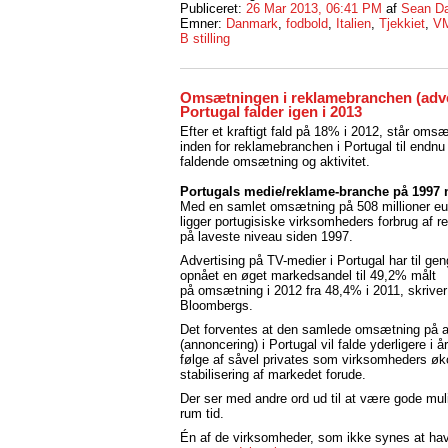
Publiceret:
26 Mar 2013, 06:41 PM
af
Sean Da
Emner:
Danmark
,
fodbold
,
Italien
,
Tjekkiet
,
VM
B stilling
Omsætningen i reklamebranchen (adver
Portugal falder igen i 2013
Efter et kraftigt fald på 18% i 2012, står oms
inden for reklamebranchen i Portugal til endnu
faldende omsætning og aktivitet.
Portugals medie/reklame-branche på 1997 
Med en samlet omsætning på 508 millioner eu
ligger portugisiske virksomheders forbrug af r
på laveste niveau siden 1997.
Advertising på TV-medier i Portugal har til ge
opnået en øget markedsandel til 49,2% målt
på omsætning i 2012 fra 48,4% i 2011, skriver
Bloombergs.
Det forventes at den samlede omsætning på a
(annoncering) i Portugal vil falde yderligere i 
følge af såvel privates som virksomheders øk
stabilisering af markedet forude.
Der ser med andre ord ud til at være gode mul
rum tid.
Én af de virksomheder, som ikke synes at have