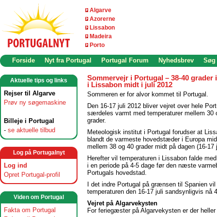
Algarve
Azorerne
Lissabon
Madeira
Porto
Forside
Nyt fra Portugal
Portugal Forum
Nyhedsbrev
Søg
Sommervejr i Portugal – 38-40 grader 
Aktuelle tips og links
i Lissabon midt i juli 2012
Rejser til Algarve
Sommeren er for alvor kommet til Portugal.
Prøv ny søgemaskine
Den 16-17 juli 2012 bliver vejret over hele Por
særdeles varmt med temperaturer mellem 30 
grader.
Billeje i Portugal
-
se aktuelle tilbud
Meteologisk institut i Portugal forudser at Liss
blandt de varmeste hovedstæder i Europa midt
mellem 38 og 40 grader midt på dagen (16-17 ju
Log på Portugalnyt
Herefter vil temperaturen i Lissabon falde med
Log ind
i en periode på 4-5 dage før den næste varme
Portugals hovedstad.
Opret Portugal-profil
I det indre Portugal på grænsen til Spanien vil
temperaturen den 16-17 juli sandsynligvis nå 4
Viden om Portugal
Vejret på Algarvekysten
Fakta om Portugal
For feriegæster på Algarvekysten er der heller