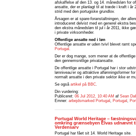
afskaffelse af den 13. og 14. månedsløn for off
ansatte, der er planlagt til at træde i kraft i år 
strid med den portugiske grundlov.
Årsagen er at spare-foranstaltningen, der aller
introduceret delvist med en generel ekstra bes
den ekstra månedsløn til jul i år 2011, ikke gæ
i private virksomheder.
Offentlige ansatte ned i løn
Offentlige ansatte er uden tvivl blevet ramt s
Portugal
.
Der er dog mange, som mener at de offentlige a
den gennemsnitlige privatansatte.
De offentlige ansatte i Portugal har i stor ud
lønniveau’er og attraktive aflønningsformer for
normalt ansatte i den private sektor ikke er m
Se også
artikel på BBC
.
Din vurdering:
Publiceret:
06 Jul 2012, 10:40 AM
af
Sean Da
Emner:
arbejdsmarked Portugal
,
Portugal
,
Por
Portugal World Heritage – fæstningsv
omkring grænsebyen Elvas udnævnt ti
Verdensarv
Portugal har fået sit 14. World Heritage site.