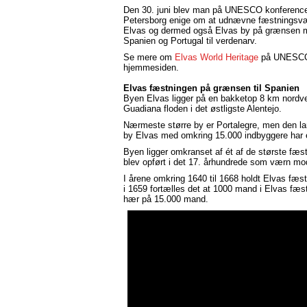
Den 30. juni blev man på UNESCO konference
Petersborg enige om at udnævne fæstningsvæ
Elvas og dermed også Elvas by på grænsen 
Spanien og Portugal til verdenarv.
Se mere om
Elvas World Heritage
på UNESC
hjemmesiden.
Elvas fæstningen på grænsen til Spanien
Byen Elvas ligger på en bakketop 8 km nordve
Guadiana floden i det østligste Alentejo.
Nærmeste større by er Portalegre, men den la
by Elvas med omkring 15.000 indbyggere har 
Byen ligger omkranset af ét af de største fæs
blev opført i det 17. århundrede som værn mo
I årene omkring 1640 til 1668 holdt Elvas fæs
i 1659 fortælles det at 1000 mand i Elvas fæ
hær på 15.000 mand.