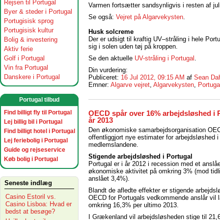
Rejsen til Portugal
Varmen fortsætter sandsynligvis i resten af ju
Byer & steder i Portugal
Se også:
Vejret på Algarvekysten
.
Portugisisk sprog
Portugisisk kultur
Husk solcreme
Der er udsigt til kraftig UV–stråling i hele Po
Bolig & investering
sig i solen uden tøj på kroppen.
Aktiv ferie
Golf i Portugal
Se den aktuelle
UV-stråling i Portugal
.
Vin fra Portugal
Din vurdering:
Danskere i Portugal
Publiceret:
16 Jul 2012, 09:15 AM
af
Sean Da
Emner:
Algarve vejret
,
Algarvekysten
,
Portuga
Portugal tilbud
Find billigt fly til Portugal
OECD spår over 16% arbejdsløshed i P
år 2013
Lej billig bil i Portugal
Den økonomiske samarbejdsorganisation OE
Find billigt hotel i Portugal
offentliggjort nye estimater for arbejdsløshed i
Lej feriebolig i Portugal
medlemslandene.
Guide og rejseservice
Stigende arbejdsløshed i Portugal
Køb bolig i Portugal
Portugal er i år 2012 i recession med et anslåe
økonomiske aktivitet på omkring 3% (mod tidl
anslået 3,4%).
Seneste indlæg
Blandt de afledte effekter er stigende arbejds
Casino Estoril vs.
OECD for Portugals vedkommende anslår vil 
Casino Lisboa: Hvad er
omkring 16,3% per ultimo 2013.
bedst at besøge?
I Grækenland vil arbejdsløsheden stige til 21