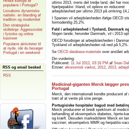
Hvilke kortspil er
ultimo 2013, mens det tredje land, der har mo
populære i Portugal?
hjælpepakke: Irland, vil opleve en reduceret
Lissabons dynamiske
arbejdsløshed per ultimo 2013 på omkring 14
natteliv: en blanding af
I Spanien vil arbejdsløsheden ifølge OECD stige
tradition og modernitet
formodentlig 25,2%.
Den strategiske
Fald i arbejdsløshed i Tysland, Danmark o
skillelinje: Aggressivitet
Nogen lande; herunder Danmark, vil i 2013 opl
i fysiske og online
kasinoer
OECD forudsiger at arbejdsløsheden i Danmark vi
Populære aktiviteter til
Tyskland vil arbejdsløsheden nå ned på 5,2%.
at nyde, når du besøger
Se
OECD database-materiale
over anslået arb
Portugal i en weekend
Din vurdering:
Publiceret:
11 Jul 2012, 03:16 PM
af
Sean Da
RSS og email besked
Emner:
økonomisk vækst
,
2012
,
2013
,
arbej
RSS
Medicinal-giganten Merck lægger pres
Portugal
Merck, den internationalt kendte producent af 
træt af at vente på sine penge.
Portugisiske hospitaler bagud med betalin
Merck producerer et bredt spektrum af medicin 
behandling af eksempelvis diabetes, hjerte-
og kræft. Desuden markedsfører Merck en la
vacciner; eksempelvis MMR og herpatitis-vacc