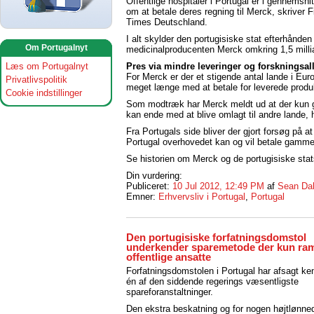
Offentlige hospitaler i Portugal er i gennemsni
om at betale deres regning til Merck, skriver F
Times Deutschland.
I alt skylder den portugisiske stat efterhånden
Om Portugalnyt
medicinalproducenten Merck omkring 1,5 millia
Pres via mindre leveringer og forskningsal
Læs om Portugalnyt
For Merck er der et stigende antal lande i Eur
Privatlivspolitik
meget længe med at betale for leverede produ
Cookie indstillinger
Som modtræk har Merck meldt ud at der kun giv
kan ende med at blive omlagt til andre lande, h
Fra Portugals side bliver der gjort forsøg på 
Portugal overhovedet kan og vil betale gammel
Se historien om Merck og de portugisiske sta
Din vurdering:
Publiceret:
10 Jul 2012, 12:49 PM
af
Sean Da
Emner:
Erhvervsliv i Portugal
,
Portugal
Den portugisiske forfatningsdomstol
underkender sparemetode der kun ra
offentlige ansatte
Forfatningsdomstolen i Portugal har afsagt k
én af den siddende regerings væsentligste
spareforanstaltninger.
Den ekstra beskatning og for nogen højtlønned