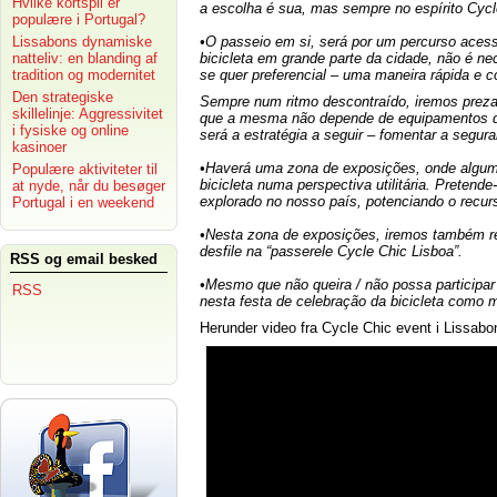
Hvilke kortspil er
a escolha é sua, mas sempre no espírito Cycl
populære i Portugal?
Lissabons dynamiske
•O passeio em si, será por um percurso acess
natteliv: en blanding af
bicicleta em grande parte da cidade, não é ne
tradition og modernitet
se quer preferencial – uma maneira rápida e co
Den strategiske
Sempre num ritmo descontraído, iremos prez
skillelinje: Aggressivitet
que a mesma não depende de equipamentos d
i fysiske og online
será a estratégia a seguir – fomentar a segu
kasinoer
•Haverá uma zona de exposições, onde algum
Populære aktiviteter til
bicicleta numa perspectiva utilitária. Preten
at nyde, når du besøger
explorado no nosso país, potenciando o recurs
Portugal i en weekend
•Nesta zona de exposições, iremos também r
desfile na “passerele Cycle Chic Lisboa”.
RSS og email besked
•Mesmo que não queira / não possa participa
RSS
nesta festa de celebração da bicicleta como m
Herunder video fra Cycle Chic event i Lissabon