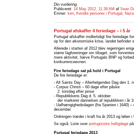
Din vurdering:
Publiceret:
14 May 2012, 11:38 AM
af
Sean D
Emner:
ken
,
Kendte personer i Portugal
,
Naza
Portugal afskaffer 4 feriedage – i 5 år
Portugal afskaffer midlertidigt fire feriedage 
op for den økonomiske krise, landet befinder si
Allerede i starten af 2012 blev regeringen eni
større fagforeninger om tiltaget, som forventes
mere aktivitet, hæve Portugals BNP og forbed
konkurrenceevnen.
Fire feriedage sat på hold i Portugal
De fire feriedage er:
- All Saints Day – Allerhelgendes Dag den 1.
- Corpus Christi – 60 dage efter påske
2. torsdag efter pinse
- Republikkens Dag d. 5. oktober
der markerer dannelsen af republikken i år 
- Uafhængighedsdagen (fra Spanien i 1640) – 
december
Ordningen træder i kraft fra år 2013 og løber i 
Se også: Liste over
portugisiske helligdage
på
Portugal feriedage 2013