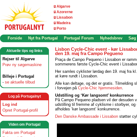
Algarve
Azorerne
Lissabon
Madeira
Porto
Forside
Nyt fra Portugal
Portugal Forum
Nyhedsbrev
Søg
Lisbon Cycle-Chic event - kør Lissabo
Aktuelle tips og links
den 19. maj fra Campo Pegueno
Rejser til Algarve
Praça de Campo Pequeno i Lissabon er ram
sommerens første Cycle-Chic event i Lissabo
Prøv ny søgemaskine
Her samles cyklister lørdag den 19. maj fra kl.
at køre rundt i Lissabon.
Billeje i Portugal
-
se aktuelle tilbud
Alle kan deltage, og det er gratis. Tilmelding 
i forvejen på
Cycle-Chic hjemmesiden
.
Udstilling og ‘Kør langsomt’ konkurrence
Log på Portugalnyt
På Campo Pequeno pladsen vil der desuden 
Log ind
udstilling til fremme af cyklisme i storbyer, og
afholdes ‘kør langsomt’ konkurrence.
Opret Portugal-profil
Den Danske Ambassade i Lissabon
støtter cy
Viden om Portugal
Fakta om Portugal