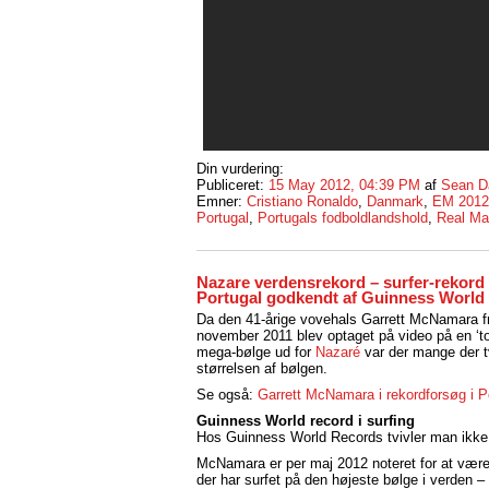
Din vurdering:
Publiceret:
15 May 2012, 04:39 PM
af
Sean D
Emner:
Cristiano Ronaldo
,
Danmark
,
EM 2012
Portugal
,
Portugals fodboldlandshold
,
Real Ma
Nazare verdensrekord – surfer-rekord 
Portugal godkendt af Guinness World
Da den 41-årige vovehals Garrett McNamara fr
november 2011 blev optaget på video på en ‘tow
mega-bølge ud for
Nazaré
var der mange der t
størrelsen af bølgen.
Se også:
Garrett McNamara i rekordforsøg i P
Guinness World record i surfing
Hos Guinness World Records tvivler man ikke
McNamara er per maj 2012 noteret for at vær
der har surfet på den højeste bølge i verden 