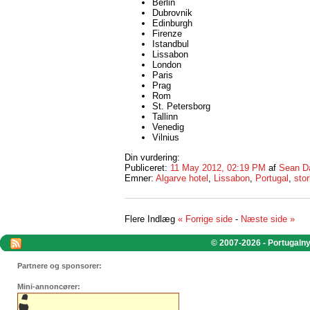
Berlin
Dubrovnik
Edinburgh
Firenze
Istandbul
Lissabon
London
Paris
Prag
Rom
St. Petersborg
Tallinn
Venedig
Vilnius
Din vurdering:
Publiceret:
11 May 2012, 02:19 PM
af
Sean D
Emner:
Algarve hotel
,
Lissabon
,
Portugal
,
stor
Flere Indlæg
« Forrige side
-
Næste side »
© 2007-2026 - Portugalnyt
Partnere og sponsorer:
Mini-annoncører: