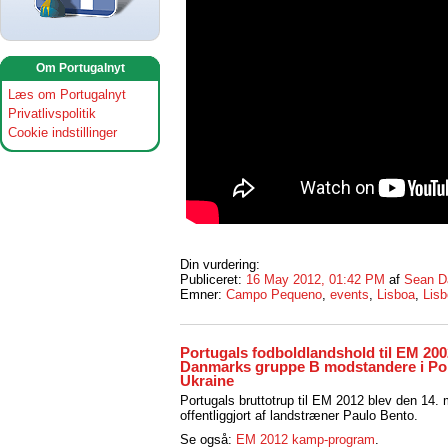
Om Portugalnyt
Læs om Portugalnyt
Privatlivspolitik
Cookie indstillinger
Din vurdering:
Publiceret:
16 May 2012, 01:42 PM
af
Sean D
Emner:
Campo Pequeno
,
events
,
Lisboa
,
Lis
Portugals fodboldlandshold til EM 200
Danmarks gruppe B modstandere i Po
Ukraine
Portugals bruttotrup til EM 2012 blev den 14. 
offentliggjort af landstræner Paulo Bento.
Se også:
EM 2012 kamp-program
.