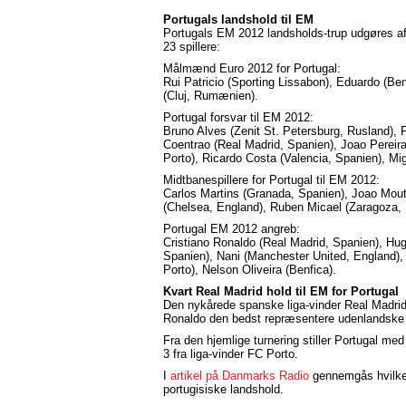
Portugals landshold til EM
Portugals EM 2012 landsholds-trup udgøres a
23 spillere:
Målmænd Euro 2012 for Portugal:
Rui Patricio (Sporting Lissabon), Eduardo (Ben
(Cluj, Rumænien).
Portugal forsvar til EM 2012:
Bruno Alves (Zenit St. Petersburg, Rusland), 
Coentrao (Real Madrid, Spanien), Joao Pereir
Porto), Ricardo Costa (Valencia, Spanien), Mi
Midtbanespillere for Portugal til EM 2012:
Carlos Martins (Granada, Spanien), Joao Mouti
(Chelsea, England), Ruben Micael (Zaragoza, 
Portugal EM 2012 angreb:
Cristiano Ronaldo (Real Madrid, Spanien), Hug
Spanien), Nani (Manchester United, England), 
Porto), Nelson Oliveira (Benfica).
Kvart Real Madrid hold til EM for Portugal
Den nykårede spanske liga-vinder Real Madrid
Ronaldo den bedst repræsentere udenlandske k
Fra den hjemlige turnering stiller Portugal me
3 fra liga-vinder FC Porto.
I
artikel på Danmarks Radio
gennemgås hvilke s
portugisiske landshold.