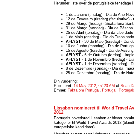
Herunder liste over de portugisiske feriedage i
1 de Janeiro (tirsdag) - Dia de Ano Nov
12 de Fevereiro (tirsdag) (facultativo) -
29 de Março (fredag) - Sexta-feira Sant
31 de Março (søndag) - Dia de Páscoa
25 de Abril (torsdag) - Dia da Liberdade
1 de Maio (onsdag) - Dia do Trabalhado
AFLYST
- 30 de Maio (torsdag) - Dia 
10 de Junho (mandag) - Dia de Portuga
15 de Agosto (torsdag) - Dia de Assu
AFLYST -
5 de Outubro (lørdag) - Imp
AFLYST -
1 de Novembro (fredag) - Di
AFLYST -
1 de Dezembro (søndag) - D
8 de Dezembro (søndag) - Dia da Imac
25 de Dezembro (onsdag) - Dia de Nat
Din vurdering:
Publiceret:
14 May 2012, 07:23 AM
af
Sean D
Emner:
Fakta om Portugal
,
Portugal
,
Portuga
Lissabon nomineret til World Travel 
2012
Portugals hovedstad Lissabon er blevet nomine
kategorier til World Travel Awards 2012 (bland
europæiske kandidater).