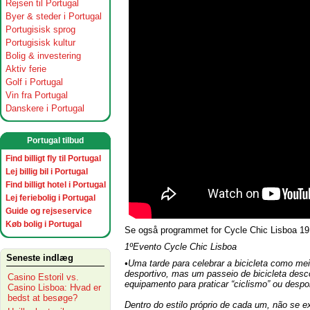
Rejsen til Portugal
Byer & steder i Portugal
Portugisisk sprog
Portugisisk kultur
Bolig & investering
Aktiv ferie
Golf i Portugal
Vin fra Portugal
Danskere i Portugal
Portugal tilbud
Find billigt fly til Portugal
Lej billig bil i Portugal
Find billigt hotel i Portugal
Lej feriebolig i Portugal
Guide og rejseservice
Køb bolig i Portugal
Se også programmet for Cycle Chic Lisboa 19.
1ºEvento Cycle Chic Lisboa
Seneste indlæg
•Uma tarde para celebrar a bicicleta como me
desportivo, mas um passeio de bicicleta desco
Casino Estoril vs.
equipamento para praticar “ciclismo” ou despo
Casino Lisboa: Hvad er
bedst at besøge?
Dentro do estilo próprio de cada um, não se e