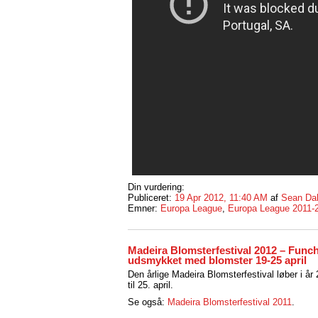
Din vurdering:
Publiceret:
19 Apr 2012, 11:40 AM
af
Sean Da
Emner:
Europa League
,
Europa League 2011-
Madeira Blomsterfestival 2012 – Funch
udsmykket med blomster 19-25 april
Den årlige Madeira Blomsterfestival løber i år 
til 25. april.
Se også:
Madeira Blomsterfestival 2011
.