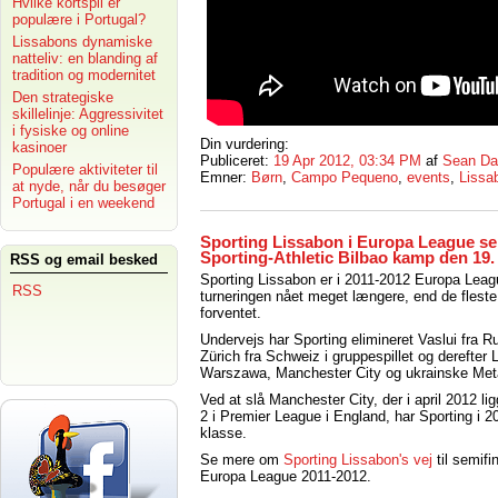
Hvilke kortspil er
populære i Portugal?
Lissabons dynamiske
natteliv: en blanding af
tradition og modernitet
Den strategiske
skillelinje: Aggressivitet
i fysiske og online
Din vurdering:
kasinoer
Publiceret:
19 Apr 2012, 03:34 PM
af
Sean Da
Populære aktiviteter til
Emner:
Børn
,
Campo Pequeno
,
events
,
Lissa
at nyde, når du besøger
Portugal i en weekend
Sporting Lissabon i Europa League se
Sporting-Athletic Bilbao kamp den 19. 
RSS og email besked
Sporting Lissabon er i 2011-2012 Europa Leag
RSS
turneringen nået meget længere, end de flest
forventet.
Undervejs har Sporting elimineret Vaslui fra
Zürich fra Schweiz i gruppespillet og derefter 
Warszawa, Manchester City og ukrainske Meta
Ved at slå Manchester City, der i april 2012 l
2 i Premier League i England, har Sporting i 2
klasse.
Se mere om
Sporting Lissabon's vej
til semifin
Europa League 2011-2012.