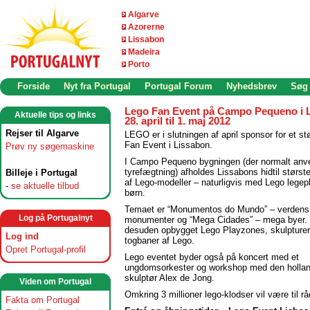
Algarve
Azorerne
Lissabon
Madeira
Porto
Forside
Nyt fra Portugal
Portugal Forum
Nyhedsbrev
Søg
Lego Fan Event på Campo Pequeno i 
Aktuelle tips og links
28. april til 1. maj 2012
Rejser til Algarve
LEGO er i slutningen af april sponsor for et st
Fan Event i Lissabon.
Prøv ny søgemaskine
I Campo Pequeno bygningen (der normalt anve
tyrefægtning) afholdes Lissabons hidtil største
Billeje i Portugal
af Lego-modeller – naturligvis med Lego legep
-
se aktuelle tilbud
børn.
Temaet er “Monumentos do Mundo” – verdens
Log på Portugalnyt
monumenter og “Mega Cidades” – mega byer. 
desuden opbygget Lego Playzones, skulpturer
Log ind
togbaner af Lego.
Opret Portugal-profil
Lego eventet byder også på koncert med et
ungdomsorkester og workshop med den holla
skulptør Alex de Jong.
Viden om Portugal
Omkring 3 millioner lego-klodser vil være til r
Fakta om Portugal