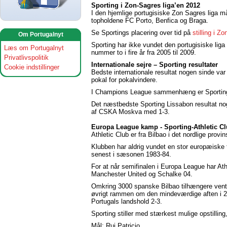
Sporting i Zon-Sagres liga’en 2012
I den hjemlige portugisiske Zon Sagres liga må
topholdene FC Porto, Benfica og Braga.
Se Sportings placering over tid på
stilling i Z
Om Portugalnyt
Sporting har ikke vundet den portugisiske li
Læs om Portugalnyt
nummer to i fire år fra 2005 til 2009.
Privatlivspolitik
Internationale sejre – Sporting resultater
Cookie indstillinger
Bedste internationale resultat nogen sinde v
pokal for pokalvindere.
I Champions League sammenhæng er Sportings 
Det næstbedste Sporting Lissabon resultat nog
af CSKA Moskva med 1-3.
Europa League kamp - Sporting-Athletic Cl
Athletic Club er fra Bilbao i det nordlige prov
Klubben har aldrig vundet en stor europæiske
senest i sæsonen 1983-84.
For at når semifinalen i Europa League har At
Manchester United og Schalke 04.
Omkring 3000 spanske Bilbao tilhængere vente
øvrigt rammen om den mindeværdige aften i 200
Portugals landshold 2-3.
Sporting stiller med stærkest mulige opstilling
Mål: Rui Patricio