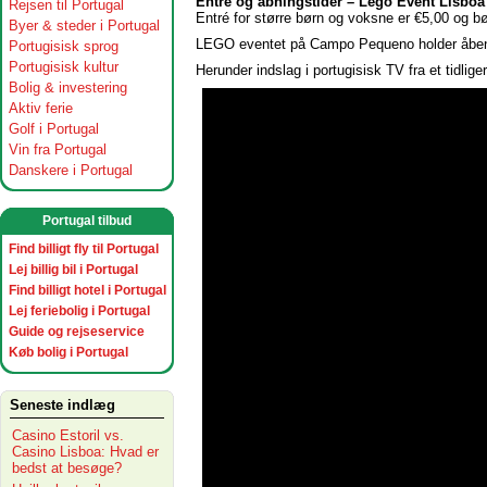
Entré og åbningstider – Lego Event Lisboa
Rejsen til Portugal
Entré for større børn og voksne er €5,00 og b
Byer & steder i Portugal
LEGO eventet på Campo Pequeno holder åbent lø
Portugisisk sprog
Portugisisk kultur
Herunder indslag i portugisisk TV fra et tidlig
Bolig & investering
Aktiv ferie
Golf i Portugal
Vin fra Portugal
Danskere i Portugal
Portugal tilbud
Find billigt fly til Portugal
Lej billig bil i Portugal
Find billigt hotel i Portugal
Lej feriebolig i Portugal
Guide og rejseservice
Køb bolig i Portugal
Seneste indlæg
Casino Estoril vs.
Casino Lisboa: Hvad er
bedst at besøge?