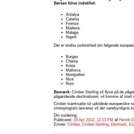
Børsen blive indstillet:
Antalya
Catania
Firenze
Madeira
Malaga
Napoli
Der er endnu usikkerhed om følgende europæis
Burgas
Chania
Kreta
Mallorca
Montpellier
Nice
Rom
Bemærk:
Cimber Sterling vil flyve på de pågæld
pågældende destinationer, vil komme af sted 
Cimber iværksatte sit udvidede europæiske ru
vinterprogram lanceres vil der sandsynligvis k
Din vurdering:
Publiceret:
18 Apr 2012, 12:13 PM
af
Henrik D
Emner:
Cimber
,
Cimber-Sterling
,
Danmark
,
Eu