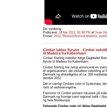
Din vurdering:
Publiceret:
18 Apr 2012, 02:48 PM
af
Sean Da
Emner:
2012
,
Blomsterfestival Madeira
,
event
Cimber lukker flyruter - Cimber indstill
til Madeira fra København
Cimber Sterling indstiller ifølge Dagbladet Bør
flyrute til Madeira fra København.
Cimber Sterling har netop annonceret en større
af organisationen, der inkluderer indstilling af f
Danmark og afskedigelse af ca. 200 medarbejd
oktober 2012.
Det er særligt Cimbers ruter til Sydeuropa, der 
ramt af nedskæringerne.
Fremover vil Cimber primært fokusere på indenr
Danmark og Sverige samt regional trafik i Sk
og hele Nordeuropa.
Følgende Cimber ruter vil ifølge Dagbladet